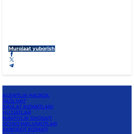
Murojaat yuborish
AGENTLIK HAQIDA
FAOLIYAT
DAVLAT XIZMATLARI
HUJJATLAR
MAXFIYLIK SIYOSATI
OCHIQ MA'LUMOTLAR
AXBOROT XIZMATI