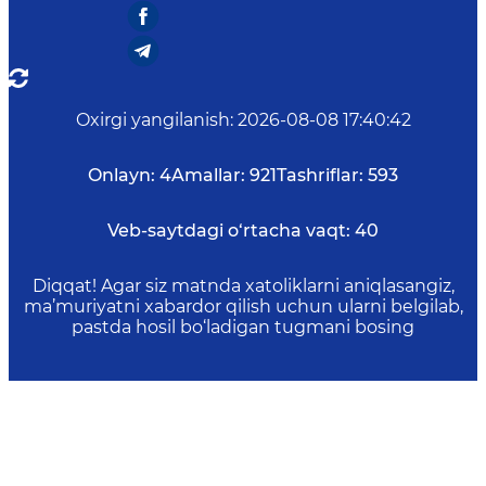
Oxirgi yangilanish
:
2026-08-08 17:40:42
Onlayn:
4
Amallar:
921
Tashriflar:
593
Veb-saytdagi o‘rtacha vaqt:
40
Diqqat! Agar siz matnda xatoliklarni aniqlasangiz,
ma’muriyatni xabardor qilish uchun ularni belgilab,
pastda hosil bo‘ladigan tugmani bosing