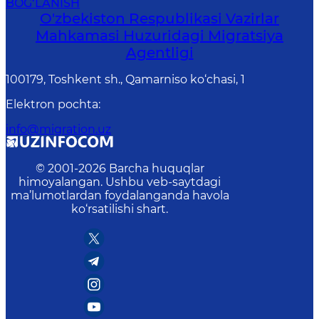
BOG‘LANISH
O'zbekiston Respublikasi Vazirlar
Mahkamasi Huzuridagi Migratsiya
Agentligi
100179, Toshkent sh., Qamarniso ko‘chasi, 1
Elektron pochta
:
info@migration.uz
© 2001-
2026
Barcha huquqlar
himoyalangan. Ushbu veb-saytdagi
ma’lumotlardan foydalanganda havola
ko‘rsatilishi shart.