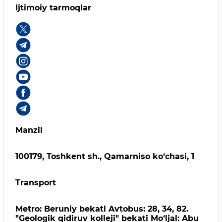
Ijtimoiy tarmoqlar
Manzil
100179, Toshkent sh., Qamarniso ko‘chasi, 1
Transport
Metro: Beruniy bekati Avtobus: 28, 34, 82.
"Geologik qidiruv kolleji" bekati Mo‘ljal: Abu