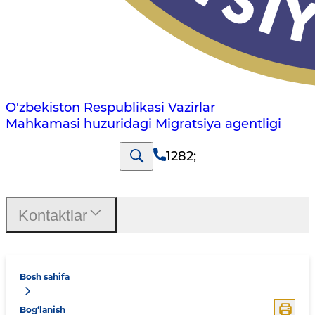
O'zbekiston Respublikasi Vazirlar
Mahkamasi huzuridagi Migratsiya agentligi
1282
;
Kontaktlar
Bosh sahifa
Bog‘lanish