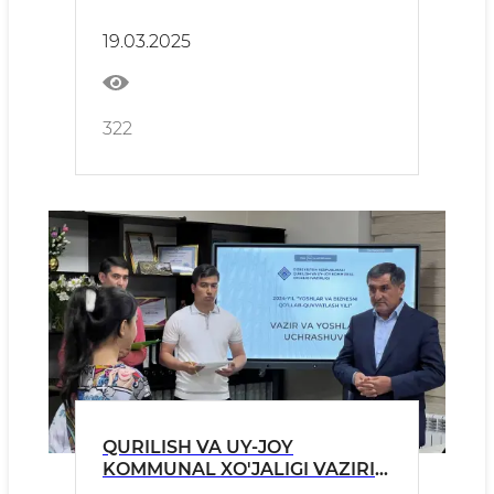
topshiriq
19.03.2025
322
QURILISH VA UY-JOY
KOMMUNAL XO'JALIGI VAZIRI
YOSHLAR BILAN UCHRASHDI