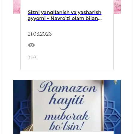
Sizni yangilanish va yasharish
ayyomi – Navroʻzi olam bilan
chin dildan tabriklayman
21.03.2026
303