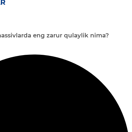
AR
assivlarda eng zarur qulaylik nima?