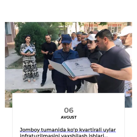
06
AVGUST
Jomboy tumanida ko‘p kvartirali uylar
infratuzilmasini yaxshilash ishlari