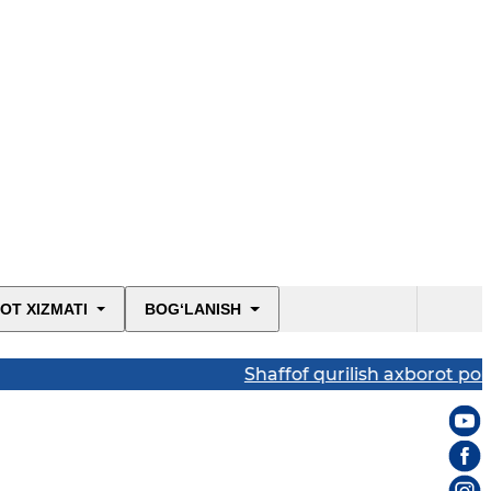
OT XIZMATI
BOG‘LANISH
Shaffof qurilish axborot portali