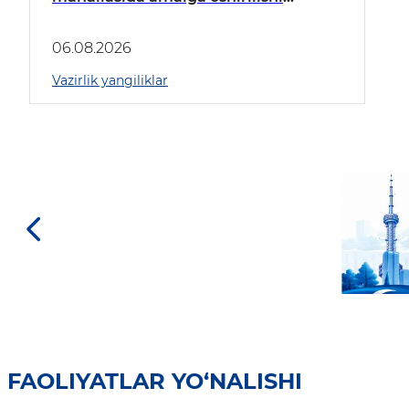
rejalashtirilgan obodonlashtirish
loyihasi bilan tanishildi
06.08.2026
Vazirlik yangiliklar
FAOLIYATLAR YO‘NALISHI