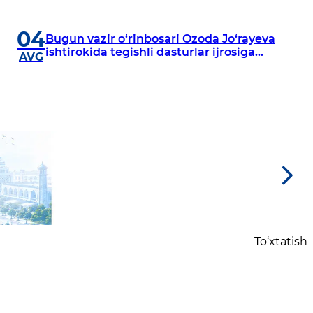
04
Bugun vazir o‘rinbosari Ozoda Jo‘rayeva
ishtirokida tegishli dasturlar ijrosiga
AVG
bag‘ishlangan yig‘ilish bo‘lib o‘tdi
To‘xtatish