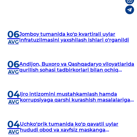
06
Jomboy tumanida ko‘p kvartirali uylar
infratuzilmasini yaxshilash ishlari o‘rganildi
AVG
06
Andijon, Buxoro va Qashqadaryo viloyatlarida
qurilish sohasi tadbirkorlari bilan ochiq
AVG
muloqot o‘tkazildi
04
Ijro intizomini mustahkamlash hamda
korrupsiyaga qarshi kurashish masalalariga
AVG
bagʻishlangan yigʻilish boʻlib oʻtdi
04
Uchko‘prik tumanida ko‘p qavatli uylar
hududi obod va xavfsiz maskanga
AVG
aylanmoqda