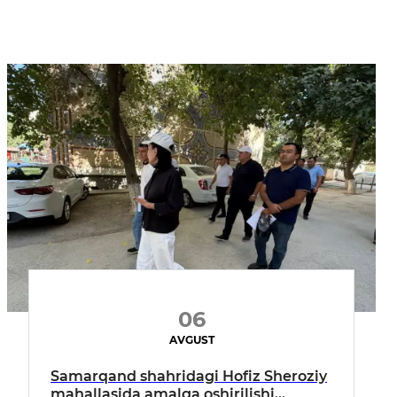
06
AVGUST
Samarqand shahridagi Hofiz Sheroziy
mahallasida amalga oshirilishi