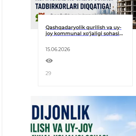
Qashqadaryolik qurilish va uy-
joy kommunal xo‘jaligi sohasi
tadbirkorlari diqqatiga
15.06.2026
29