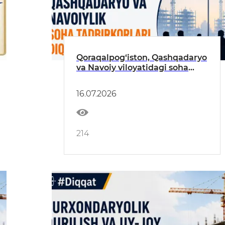
Qoraqalpog‘iston, Qashqadaryo
va Navoiy viloyatidagi soha
tadbirkorlari diqqatiga!
16.07.2026
214