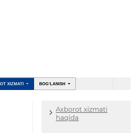
OT XIZMATI
BOG‘LANISH
Axborot xizmati
haqida