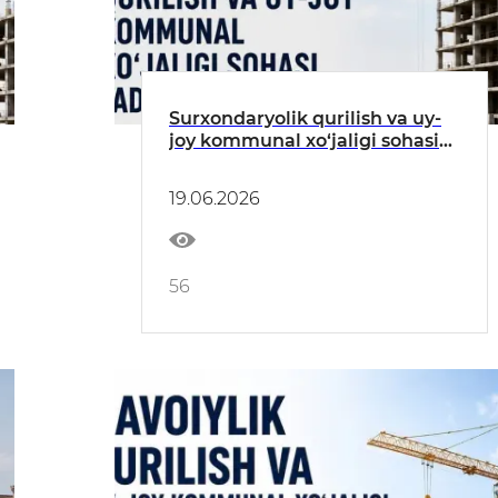
Surxondaryolik qurilish va uy-
joy kommunal xo‘jaligi sohasi
tadbirkorlari diqqatiga!
19.06.2026
56