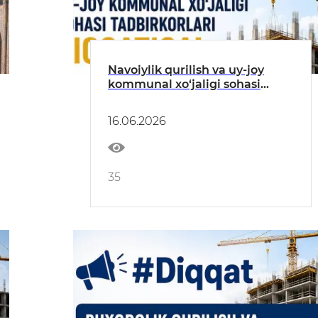
Navoiylik qurilish va uy-joy
kommunal xo‘jaligi sohasi
tadbirkorlari diqqatiga!
16.06.2026
35