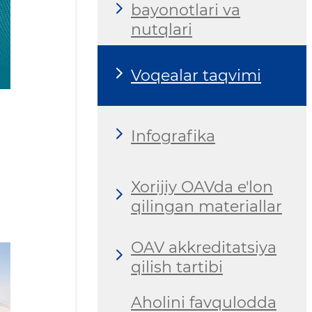
bayonotlari va
nutqlari
Voqealar taqvimi
Infografika
Xorijiy OAVda e'lon
qilingan materiallar
OAV akkreditatsiya
qilish tartibi
Aholini favqulodda