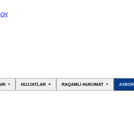
JOY
ARI
HUJJATLAR
RAQAMLI HUKUMAT
AXBOR