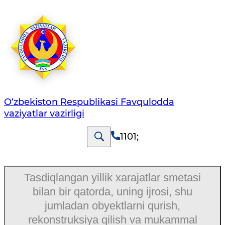
O‘zbеkistоn Rеspublikаsi Favqulodda
vaziyatlar vazirligi
1101
;
Tasdiqlangan yillik xarajatlar smetasi
bilan bir qatorda, uning ijrosi, shu
jumladan obyektlarni qurish,
rekonstruksiya qilish va mukammal