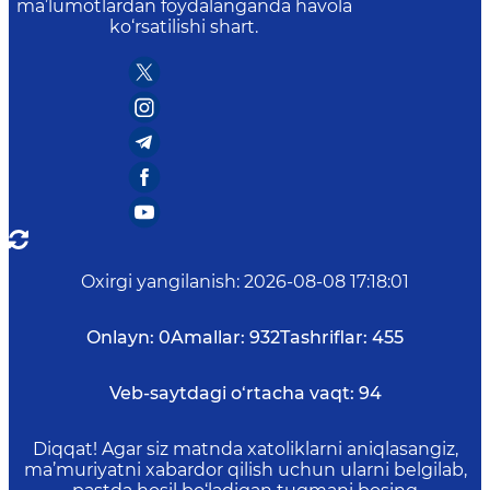
ma’lumotlardan foydalanganda havola
ko‘rsatilishi shart.
Oxirgi yangilanish
:
2026-08-08 17:18:01
Onlayn:
0
Amallar:
932
Tashriflar:
455
Veb-saytdagi o‘rtacha vaqt:
94
Diqqat! Agar siz matnda xatoliklarni aniqlasangiz,
ma’muriyatni xabardor qilish uchun ularni belgilab,