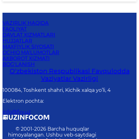
VAZIRLIK HAQIDA
FAOLIYAT
DAVLAT XIZMATLARI
HUJJATLAR
MAXFIYLIK SIYOSATI
OCHIQ MA'LUMOTLAR
AXBOROT XIZMATI
BOG‘LANISH
O‘zbеkistоn Rеspublikаsi Favqulodda
Vaziyatlar Vazirligi
100084, Toshkent shahri, Kichik xalqa yo’li, 4
Elektron pochta
:
info@fvv.uz
© 2001-
2026
Barcha huquqlar
himoyalangan. Ushbu veb-saytdagi