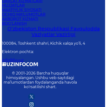
DAVLAT XIZMATLARI
HUJJATLAR
MAXFIYLIK SIYOSATI
OCHIQ MA'LUMOTLAR
AXBOROT XIZMATI
BOG‘LANISH
O‘zbеkistоn Rеspublikаsi Favqulodda
Vaziyatlar Vazirligi
100084, Toshkent shahri, Kichik xalqa yo’li, 4
Elektron pochta
:
info@fvv.uz
© 2001-
2026
Barcha huquqlar
himoyalangan. Ushbu veb-saytdagi
ma’lumotlardan foydalanganda havola
ko‘rsatilishi shart.