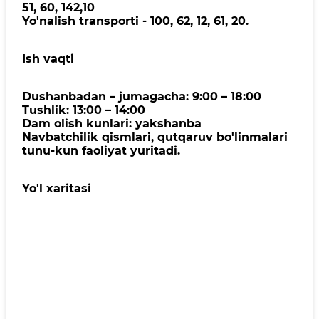
51, 60, 142,10
Yo'nalish transporti - 100, 62, 12, 61, 20.
Ish vaqti
Dushanbadan – jumagacha: 9:00 – 18:00
Tushlik: 13:00 – 14:00
Dam olish kunlari: yakshanba
Navbatchilik qismlari, qutqaruv bo'linmalari
tunu-kun faoliyat yuritadi.
Yo'l xaritasi