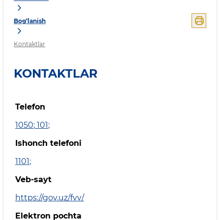
Bog‘lanish
Kontaktlar
KONTAKTLAR
Telefon
1050
;
101
;
Ishonch telefoni
1101
;
Veb-sayt
https://gov.uz/fvv/
Elektron pochta