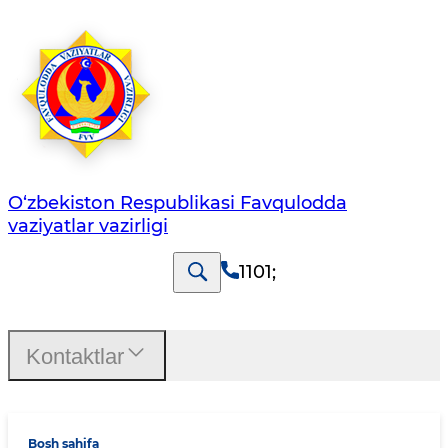
O‘zbеkistоn Rеspublikаsi Favqulodda
vaziyatlar vazirligi
1101
;
Kontaktlar
Bosh sahifa