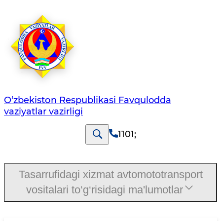
O‘zbеkistоn Rеspublikаsi Favqulodda
vaziyatlar vazirligi
1101
;
Tasarrufidagi xizmat avtomototransport
vositalari to‘g‘risidagi ma'lumotlar