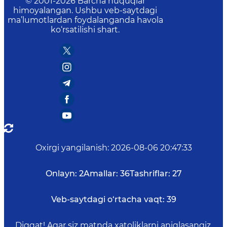
© 2001-
2026
Barcha huquqlar
himoyalangan. Ushbu veb-saytdagi
ma’lumotlardan foydalanganda havola
ko‘rsatilishi shart.
Oxirgi yangilanish
:
2026-08-06 20:47:33
Onlayn:
2
Amallar:
36
Tashriflar:
27
Veb-saytdagi o‘rtacha vaqt:
39
Diqqat! Agar siz matnda xatoliklarni aniqlasangiz,