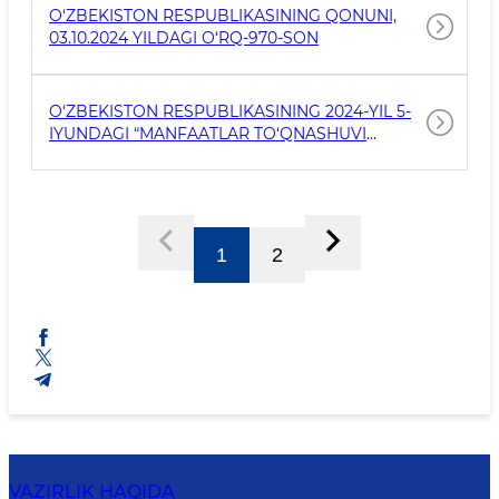
O‘ZBEKISTON RESPUBLIKASINING QONUNI,
03.10.2024 YILDAGI O‘RQ-970-SON
O‘ZBEKISTON RESPUBLIKASINING 2024-YIL 5-
IYUNDAGI “MANFAATLAR TO‘QNASHUVI
TO‘G‘RISIDA”GI O‘RQ-931-SON QONUNI
1
2
VAZIRLIK HAQIDA