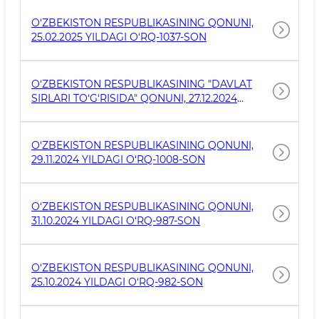
O‘ZBEKISTON RESPUBLIKASINING QONUNI,
25.02.2025 YILDAGI O‘RQ-1037-SON
O‘ZBEKISTON RESPUBLIKASINING "DAVLAT
SIRLARI TO‘G‘RISIDA" QONUNI, 27.12.2024
YILDAGI O‘RQ-1016-SON
O‘ZBEKISTON RESPUBLIKASINING QONUNI,
29.11.2024 YILDAGI O‘RQ-1008-SON
O‘ZBEKISTON RESPUBLIKASINING QONUNI,
31.10.2024 YILDAGI O‘RQ-987-SON
O‘ZBEKISTON RESPUBLIKASINING QONUNI,
25.10.2024 YILDAGI O‘RQ-982-SON