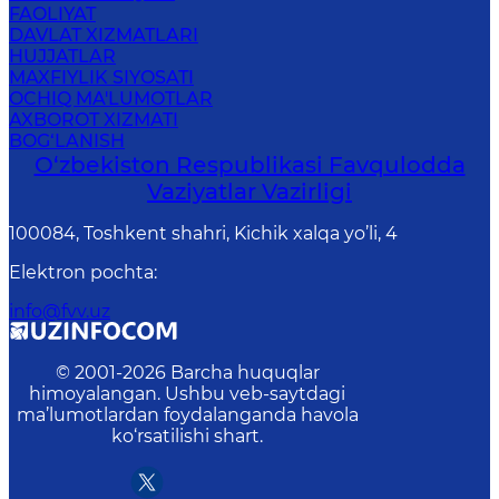
FAOLIYAT
DAVLAT XIZMATLARI
HUJJATLAR
MAXFIYLIK SIYOSATI
OCHIQ MA'LUMOTLAR
AXBOROT XIZMATI
BOG‘LANISH
O‘zbеkistоn Rеspublikаsi Favqulodda
Vaziyatlar Vazirligi
100084, Toshkent shahri, Kichik xalqa yo’li, 4
Elektron pochta
:
info@fvv.uz
© 2001-
2026
Barcha huquqlar
himoyalangan. Ushbu veb-saytdagi
ma’lumotlardan foydalanganda havola
ko‘rsatilishi shart.