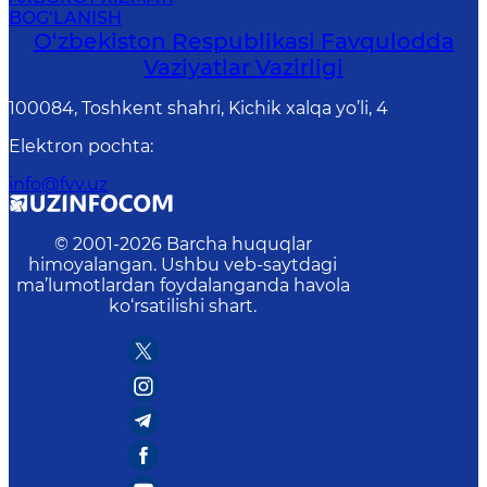
BOG‘LANISH
O‘zbеkistоn Rеspublikаsi Favqulodda
Vaziyatlar Vazirligi
100084, Toshkent shahri, Kichik xalqa yo’li, 4
Elektron pochta
:
info@fvv.uz
© 2001-
2026
Barcha huquqlar
himoyalangan. Ushbu veb-saytdagi
ma’lumotlardan foydalanganda havola
ko‘rsatilishi shart.