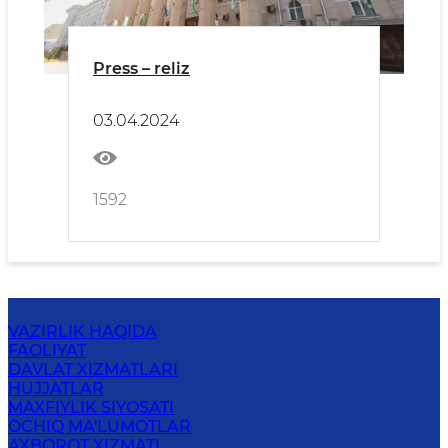
Press – reliz
03.04.2024
1592
VAZIRLIK HAQIDA
FAOLIYAT
DAVLAT XIZMATLARI
HUJJATLAR
MAXFIYLIK SIYOSATI
OCHIQ MA'LUMOTLAR
AXBOROT XIZMATI