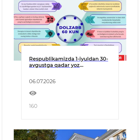
Respublikamizda 1-iyuldan 30-
avgustga qadar yoz
mavsumida yong‘inlarning
oldini olishga yo‘nalishida
06.07.2026
“Dolzarb 60 kun” profilaktik
tadbirlari o‘tkaziladi
160