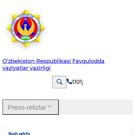
O‘zbеkistоn Rеspublikаsi Favqulodda
vaziyatlar vazirligi
1101
;
Press-relizlar
Bosh sahifa