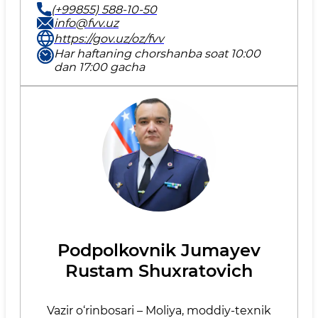
(+99855) 588-10-50
info@fvv.uz
https://gov.uz/oz/fvv
Har haftaning chorshanba soat 10:00
dan 17:00 gacha
Podpolkovnik Jumayev
Rustam Shuxratovich
Vazir o‘rinbosari – Moliya, moddiy-texnik