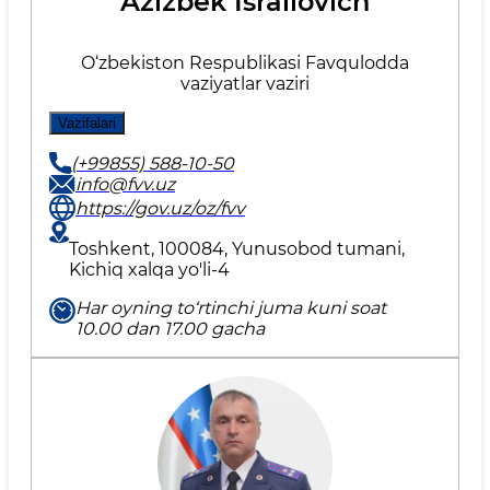
Azizbek Israilovich
O‘zbеkistоn Rеspublikаsi Favqulоddа
vаziyatlаr vаziri
Vazifalari
(+99855) 588-10-50
info@fvv.uz
https://gov.uz/oz/fvv
Toshkent, 100084, Yunusobod tumani,
Kichiq xalqa yo'li-4
Har oyning to‘rtinchi juma kuni soat
10.00 dan 17.00 gacha