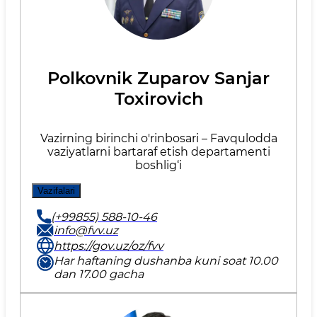
Polkovnik Zuparov Sanjar
Toxirovich
Vazirning birinchi o'rinbosari – Favqulodda
vaziyatlarni bartaraf etish departamenti
boshlig‘i
Vazifalari
(+99855) 588-10-46
info@fvv.uz
https://gov.uz/oz/fvv
Har haftaning dushanba kuni soat 10.00
dan 17.00 gacha