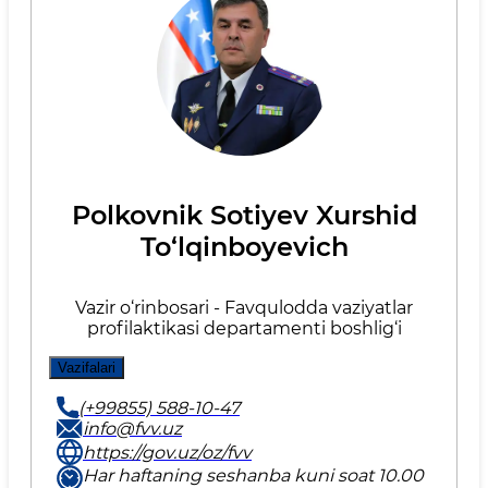
Polkovnik Sotiyev Xurshid
To‘lqinboyevich
Vazir o‘rinbosari - Favqulodda vaziyatlar
profilaktikasi departamenti boshlig‘i
Vazifalari
(+99855) 588-10-47
info@fvv.uz
https://gov.uz/oz/fvv
Har haftaning seshanba kuni soat 10.00