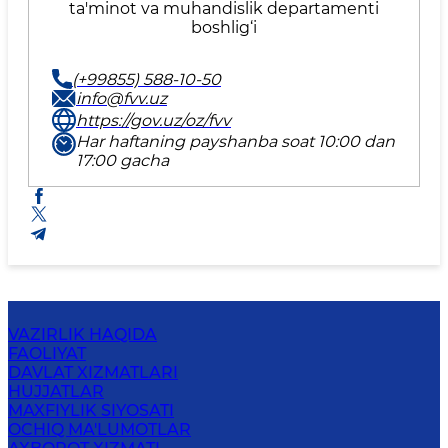
ta'minot va muhandislik departamenti
boshlig‘i
(+99855) 588-10-50
info@fvv.uz
https://gov.uz/oz/fvv
Har haftaning payshanba soat 10:00 dan
17:00 gacha
VAZIRLIK HAQIDA
FAOLIYAT
DAVLAT XIZMATLARI
HUJJATLAR
MAXFIYLIK SIYOSATI
OCHIQ MA'LUMOTLAR