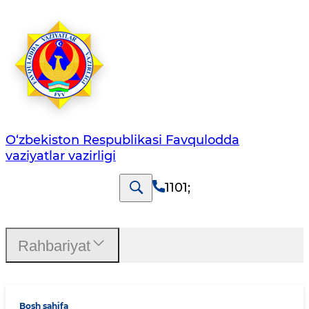
O‘zbеkistоn Rеspublikаsi Favqulodda
vaziyatlar vazirligi
1101
;
Rahbariyat
Bosh sahifa