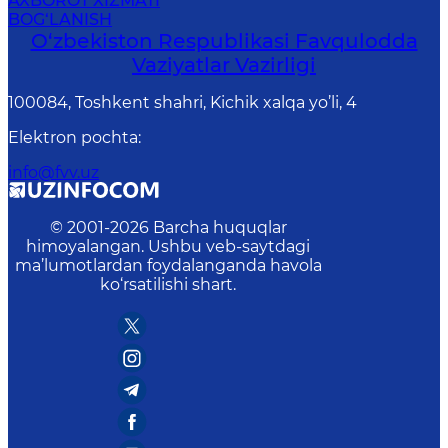
AXBOROT XIZMATI
BOG‘LANISH
O‘zbеkistоn Rеspublikаsi Favqulodda
Vaziyatlar Vazirligi
100084, Toshkent shahri, Kichik xalqa yo’li, 4
Elektron pochta
:
info@fvv.uz
© 2001-
2026
Barcha huquqlar
himoyalangan. Ushbu veb-saytdagi
ma’lumotlardan foydalanganda havola
ko‘rsatilishi shart.