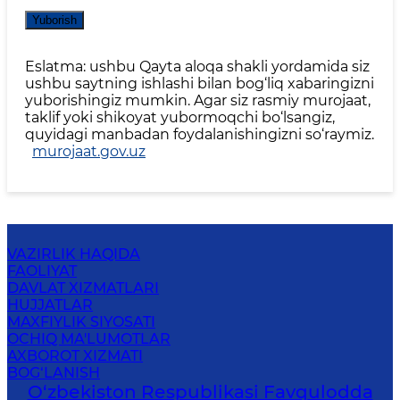
Yuborish
Eslatma: ushbu Qayta aloqa shakli yordamida siz
ushbu saytning ishlashi bilan bog‘liq xabaringizni
yuborishingiz mumkin. Agar siz rasmiy murojaat,
taklif yoki shikoyat yubormoqchi bo‘lsangiz,
quyidagi manbadan foydalanishingizni so‘raymiz.
murojaat.gov.uz
VAZIRLIK HAQIDA
FAOLIYAT
DAVLAT XIZMATLARI
HUJJATLAR
MAXFIYLIK SIYOSATI
OCHIQ MA'LUMOTLAR
AXBOROT XIZMATI
BOG‘LANISH
O‘zbеkistоn Rеspublikаsi Favqulodda