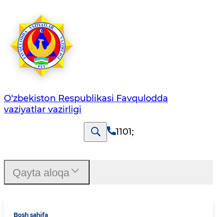
O‘zbеkistоn Rеspublikаsi Favqulodda
vaziyatlar vazirligi
1101
;
Qayta aloqa
Bosh sahifa