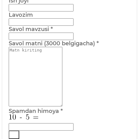
Ish joyi
Lavozim
Savol mavzusi
*
Savol matni (3000 belgigacha)
*
Spamdan himoya
*