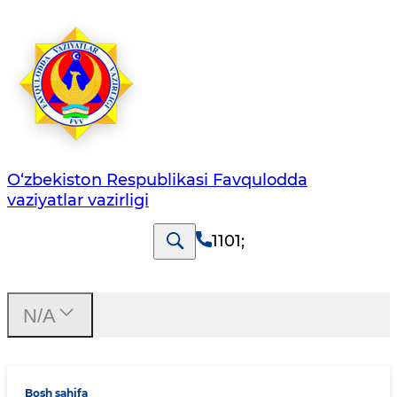
O‘zbеkistоn Rеspublikаsi Favqulodda
vaziyatlar vazirligi
1101
;
N/A
Bosh sahifa