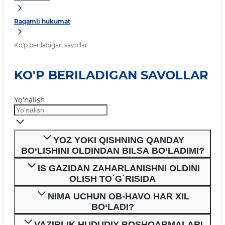
Raqamli hukumat
Ko'p beriladigan savollar
KO'P BERILADIGAN SAVOLLAR
Yo‘nalish
YOZ YOKI QISHNING QANDAY
BO‘LISHINI OLDINDAN BILSA BO‘LADIMI?
IS GAZIDAN ZAHARLANISHNI OLDINI
OLISH TO`G`RISIDA
NIMA UCHUN OB-HAVO HAR XIL
BO‘LADI?
VAZIRLIK HUDUDIY BOSHQARMALARI