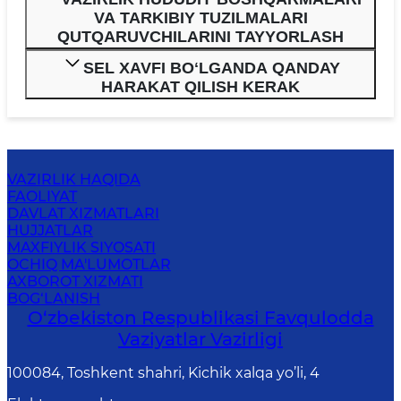
VA TARKIBIY TUZILMALARI
QUTQARUVCHILARINI TAYYORLASH
SEL XAVFI BOʻLGANDA QANDAY
HARAKAT QILISH KERAK
VAZIRLIK HAQIDA
FAOLIYAT
DAVLAT XIZMATLARI
HUJJATLAR
MAXFIYLIK SIYOSATI
OCHIQ MA'LUMOTLAR
AXBOROT XIZMATI
BOG‘LANISH
O‘zbеkistоn Rеspublikаsi Favqulodda
Vaziyatlar Vazirligi
100084, Toshkent shahri, Kichik xalqa yo’li, 4