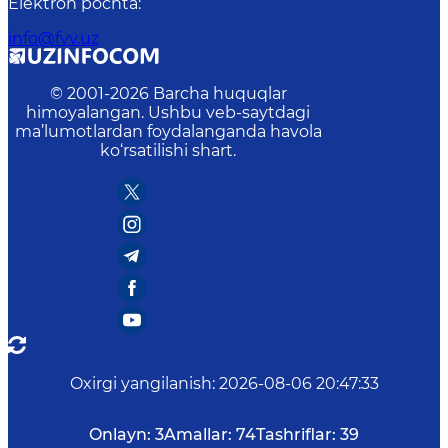
Elektron pochta
:
info@fvv.uz
© 2001-
2026
Barcha huquqlar
himoyalangan. Ushbu veb-saytdagi
ma’lumotlardan foydalanganda havola
ko‘rsatilishi shart.
Oxirgi yangilanish
:
2026-08-06 20:47:33
Onlayn:
3
Amallar:
74
Tashriflar:
39