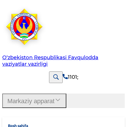
O‘zbеkistоn Rеspublikаsi Favqulodda
vaziyatlar vazirligi
1101
;
Markaziy apparat
Bosh sahifa