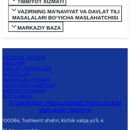
TIBBIYOT XIZMATI
VAZIRNING MA’NAVIYAT VA DAVLAT TILI
MASALALARI BO‘YICHA MASLAHATCHISI
MARKAZIY BAZA
VAZIRLIK HAQIDA
FAOLIYAT
DAVLAT XIZMATLARI
HUJJATLAR
MAXFIYLIK SIYOSATI
OCHIQ MA'LUMOTLAR
AXBOROT XIZMATI
BOG‘LANISH
O‘zbеkistоn Rеspublikаsi Favqulodda
Vaziyatlar Vazirligi
100084, Toshkent shahri, Kichik xalqa yo’li, 4