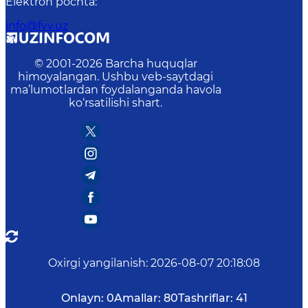
Elektron pochta
:
info@fvv.uz
© 2001-
2026
Barcha huquqlar
himoyalangan. Ushbu veb-saytdagi
ma’lumotlardan foydalanganda havola
ko‘rsatilishi shart.
Oxirgi yangilanish
:
2026-08-07 20:18:08
Onlayn:
0
Amallar:
80
Tashriflar:
41