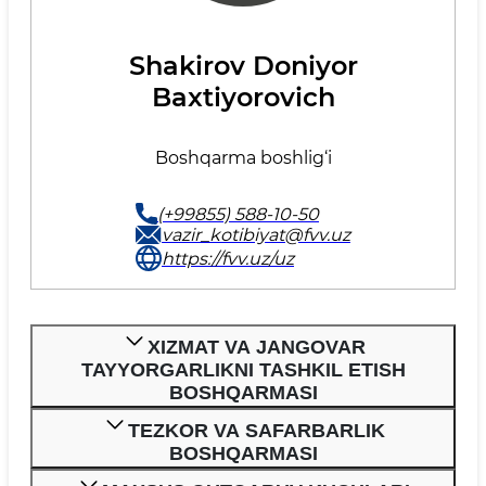
Shakirov Doniyor
Baxtiyorovich
Boshqarma boshlig‘i
(+99855) 588-10-50
vazir_kotibiyat@fvv.uz
https://fvv.uz/uz
XIZMAT VA JANGOVAR
TAYYORGARLIKNI TASHKIL ETISH
BOSHQARMASI
TEZKOR VA SAFARBARLIK
BOSHQARMASI