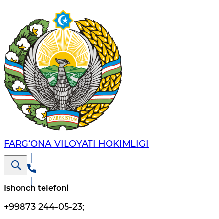
FARG‘ОNА VILОYATI HОKIMLIGI
Ishonch telefoni
+99873 244-05-23
;