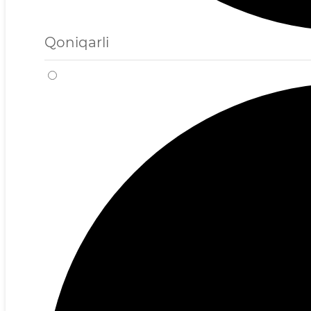
Qoniqarli