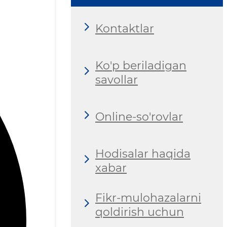
Kontaktlar
Ko'p beriladigan
savollar
Online-so'rovlar
Hodisalar haqida
xabar
Fikr-mulohazalarni
qoldirish uchun