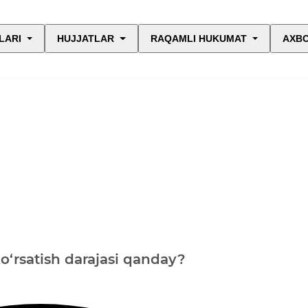
LARI
HUJJATLAR
RAQAMLI HUKUMAT
AXBO
ko‘rsatish darajasi qanday?