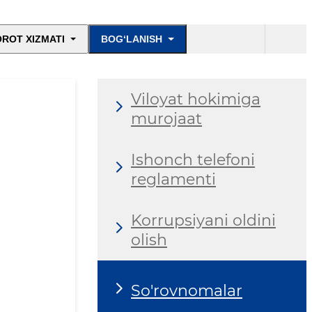
ROT XIZMATI
BOG‘LANISH
Viloyat hokimiga
murojaat
Ishonch telefoni
reglamenti
Korrupsiyani oldini
olish
So'rovnomalar