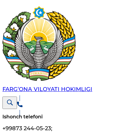
FARG‘ОNА VILОYATI HОKIMLIGI
Ishonch telefoni
+99873 244-05-23
;