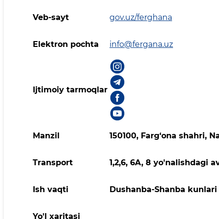
Veb-sayt
gov.uz/ferghana
Elektron pochta
info@fergana.uz
Ijtimoiy tarmoqlar
Manzil
150100, Fаrg‘оnа shаhri, Nа
Transport
1,2,6, 6A, 8 yo'nalishdagi 
Ish vaqti
Dushanba-Shanba kunlari 
Yo'l xaritasi