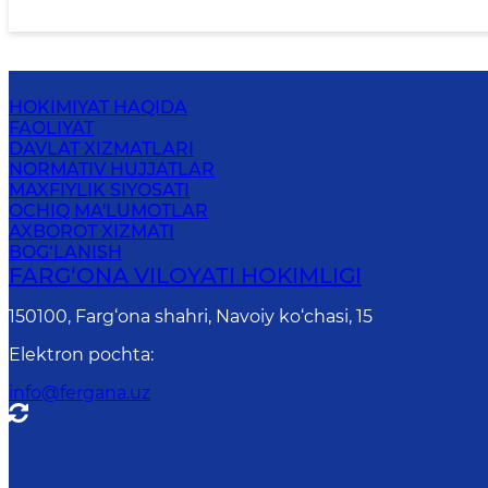
HOKIMIYAT HAQIDA
FAOLIYAT
DAVLAT XIZMATLARI
NORMATIV HUJJATLAR
MAXFIYLIK SIYOSATI
OCHIQ MA'LUMOTLAR
AXBOROT XIZMATI
BOG‘LANISH
FARG‘ОNА VILОYATI HОKIMLIGI
150100, Fаrg‘оnа shаhri, Nаvоiy ko‘chаsi, 15
Elektron pochta
:
info@fergana.uz