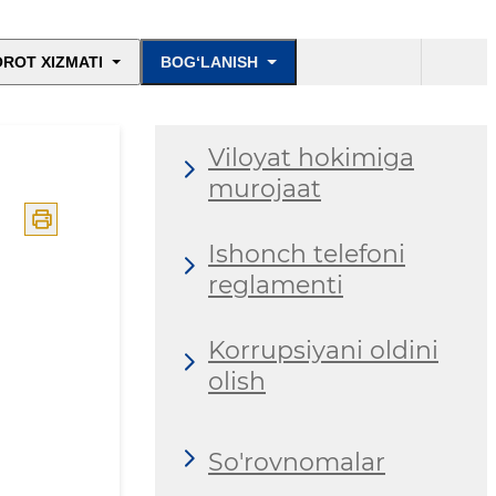
ROT XIZMATI
BOG‘LANISH
Viloyat hokimiga
murojaat
Ishonch telefoni
reglamenti
Korrupsiyani oldini
olish
So'rovnomalar