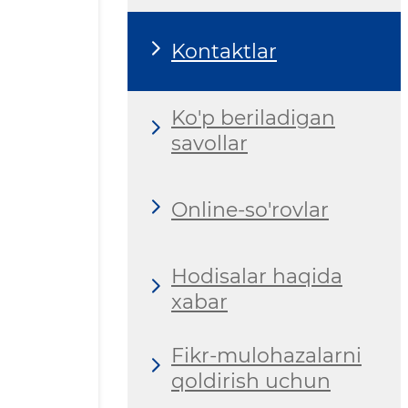
Kontaktlar
Ko'p beriladigan
savollar
Online-so'rovlar
Hodisalar haqida
xabar
Fikr-mulohazalarni
qoldirish uchun