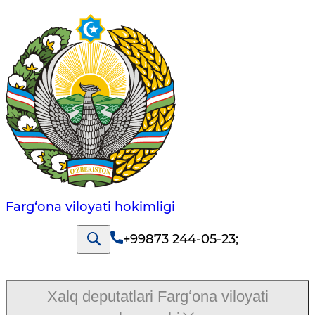
Farg‘оnа vilоyati hоkimligi
+99873 244-05-23
;
Xalq deputatlari Fargʻona viloyati