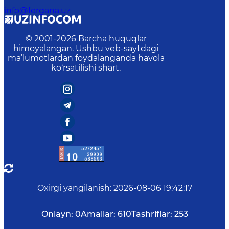
info@fergana.uz
© 2001-
2026
Barcha huquqlar
himoyalangan. Ushbu veb-saytdagi
ma’lumotlardan foydalanganda havola
ko‘rsatilishi shart.
Oxirgi yangilanish
:
2026-08-06 19:42:17
Onlayn:
0
Amallar:
610
Tashriflar:
253