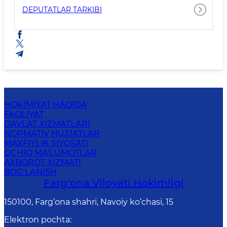
DEPUTATLAR TARKIBI
HOKIMIYAT HAQIDA
FAOLIYAT
DAVLAT XIZMATLARI
NORMATIV HUJJATLAR
MAXFIYLIK SIYOSATI
OCHIQ MA'LUMOTLAR
AXBOROT XIZMATI
BOG‘LANISH
Farg‘оnа Vilоyati Hоkimligi
150100, Fаrg‘оnа shаhri, Nаvоiy ko‘chаsi, 15
Elektron pochta
: