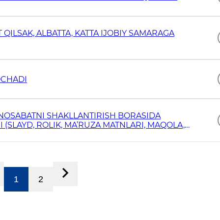
ILSAK, ALBATTA, KATTA IJOBIY SAMARAGA
OCHADI
NOSABATNI SHAKLLANTIRISH BORASIDA
 (SLAYD, ROLIK, MA’RUZA MATNLARI, MAQOLA,
ISH DARAJASI
1
2