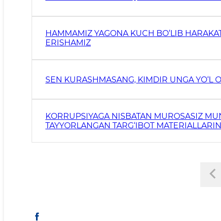
HAMMAMIZ YAGONA KUCH BO‘LIB HARAKAT Q
ERISHAMIZ
SEN KURASHMASANG, KIMDIR UNGA YO‘L 
KORRUPSIYAGA NISBATAN MUROSASIZ MU
TAYYORLANGAN TARG‘IBOT MATERIALLARINI
BUKLET, RISOLA VA BOSHQALAR) E’LON QIL