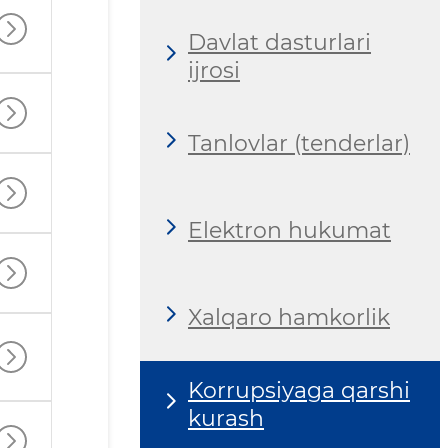
Davlat dasturlari
ijrosi
Tanlovlar (tenderlar)
Elektron hukumat
Xalqaro hamkorlik
Korrupsiyaga qarshi
kurash