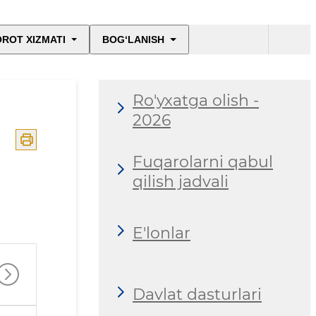
ROT XIZMATI
BOG‘LANISH
Ro'yxatga olish -
2026
Fuqarolarni qabul
qilish jadvali
E'lonlar
Davlat dasturlari