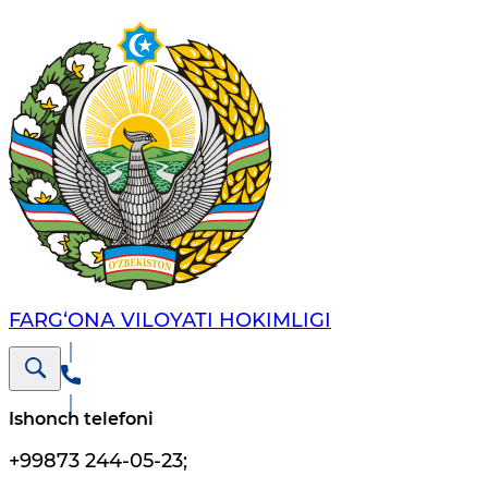
FARG‘ОNА VILОYATI HОKIMLIGI
Ishonch telefoni
+99873 244-05-23
;