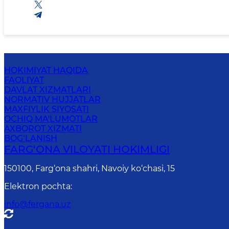
HOKIMIYAT HAQIDA
FAOLIYAT
DAVLAT XIZMATLARI
NORMATIV HUJJATLAR
MAXFIYLIK SIYOSATI
OCHIQ MA'LUMOTLAR
AXBOROT XIZMATI
BOG‘LANISH
FARG‘ОNА VILОYATI HОKIMLIGI
150100, Fаrg‘оnа shаhri, Nаvоiy ko‘chаsi, 15
Elektron pochta
:
info@fergana.uz