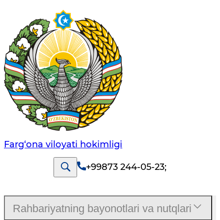
Farg‘оnа vilоyati hоkimligi
+99873 244-05-23
;
Rahbariyatning bayonotlari va nutqlari