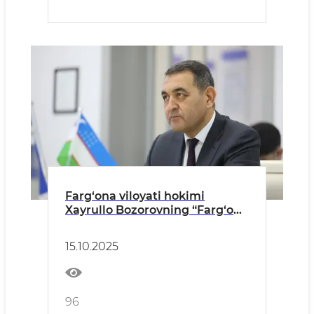
Farg‘ona viloyati hokimi
Xayrullo Bozorovning “Farg‘ona
vodiysi: tinchlik va taraqqiyot
yo‘lida sa’y-harakatlarni
15.10.2025
birlashtirish” mavzusida
Farg‘ona tinchlik forumining
birinchi yig‘ilishidagi tabrik
so‘zi
96