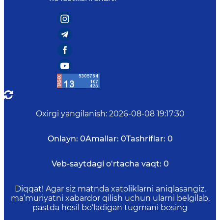
Oxirgi yangilanish
:
2026-08-08 19:17:30
Onlayn:
0
Amallar:
0
Tashriflar:
0
Veb-saytdagi o‘rtacha vaqt:
0
Diqqat! Agar siz matnda xatoliklarni aniqlasangiz,
ma’muriyatni xabardor qilish uchun ularni belgilab,
pastda hosil bo‘ladigan tugmani bosing