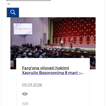
Farg‘ona viloyati hokimi
Xayrullo Bozorovning 8 mart –
Xalqaro xotin-qizlar kuni
tadbiridagi tabrik so‘zi
05.03.2026
168