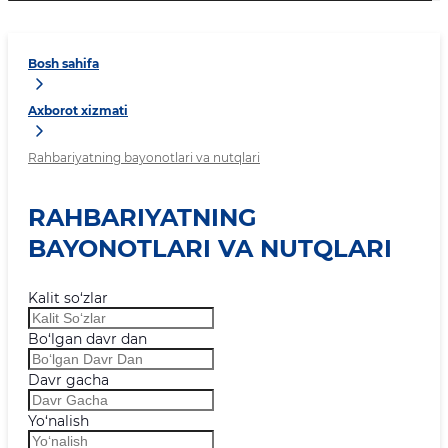
Bosh sahifa
Axborot xizmati
Rahbariyatning bayonotlari va nutqlari
RAHBARIYATNING
BAYONOTLARI VA NUTQLARI
Kalit so‘zlar
Bo‘lgan davr dan
Davr gacha
Yo‘nalish