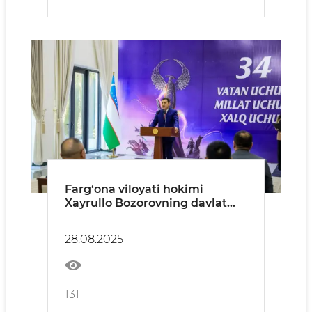
Farg‘ona viloyati hokimi
Xayrullo Bozorovning davlat
mukofotlarini topshirish
marosimidagi tabrik so‘zi
28.08.2025
131