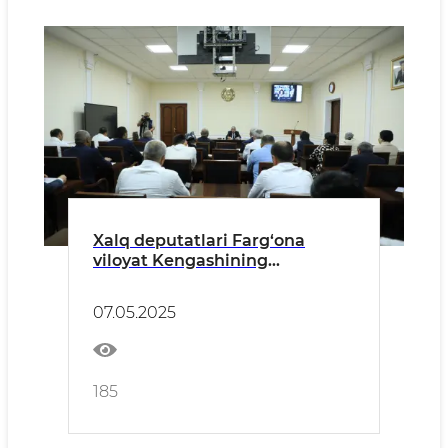
Xalq deputatlari Farg‘ona
viloyat Kengashining
to‘qqizinchi sessiyasi bo‘lib
o‘tdi
07.05.2025
185