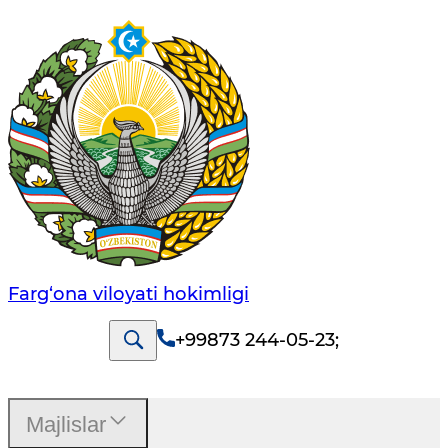
Farg‘оnа vilоyati hоkimligi
+99873 244-05-23
;
Majlislar