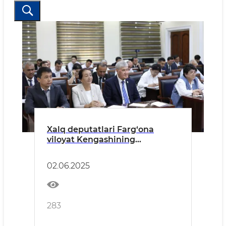
Xalq deputatlari Farg‘ona
viloyat Kengashining
navbatdagi o‘ninchi sessiyasi
bo‘lib o‘tdi
02.06.2025
283