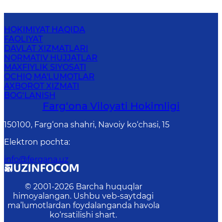
HOKIMIYAT HAQIDA
FAOLIYAT
DAVLAT XIZMATLARI
NORMATIV HUJJATLAR
MAXFIYLIK SIYOSATI
OCHIQ MA'LUMOTLAR
AXBOROT XIZMATI
BOG‘LANISH
Farg‘оnа Vilоyati Hоkimligi
150100, Fаrg‘оnа shаhri, Nаvоiy ko‘chаsi, 15
Elektron pochta
:
info@fergana.uz
© 2001-
2026
Barcha huquqlar
himoyalangan. Ushbu veb-saytdagi
ma’lumotlardan foydalanganda havola
ko‘rsatilishi shart.