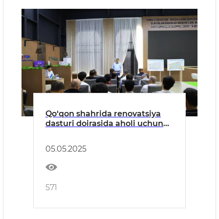
Qo‘qon shahrida renovatsiya
dasturi doirasida aholi uchun
qulay sharoitlarga ega “Yangi
O‘zbekiston” massivi barpo
05.05.2025
etilmoqda
571