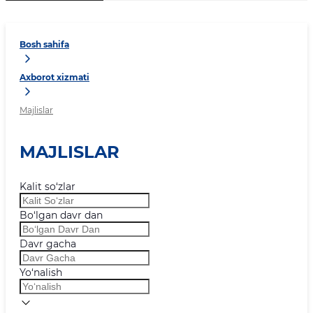
Bosh sahifa
Axborot xizmati
Majlislar
MAJLISLAR
Kalit so‘zlar
Bo‘lgan davr dan
Davr gacha
Yo‘nalish