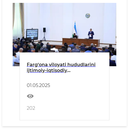
Farg‘ona viloyati hududlarini
ijtimoiy-iqtisodiy
rivojlantirishga qaratilgan
dasturlar ijrosi muhokama
01.05.2025
qilindi
202