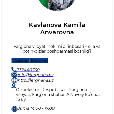
Kavlanova Kamila
Anvarovna
Fargʻona viloyati hokimi oʻrinbosari – oila va
xotin-qizlar boshqarmasi boshligʻi
Vazifalari
Biografiya
732440760
info@ferghana.uz
http://ferghana.uz
Oʻzbekiston Respublikasi, Fargʻona
viloyati, Fargʻona shahar, A.Navoiy koʻchasi,
15 uy
Juma 14:00 - 17:00