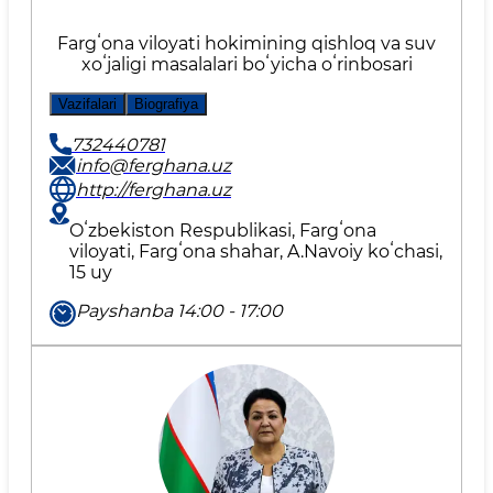
Fargʻona viloyati hokimining qishloq va suv
xoʻjaligi masalalari boʻyicha oʻrinbosari
Vazifalari
Biografiya
732440781
info@ferghana.uz
http://ferghana.uz
Oʻzbekiston Respublikasi, Fargʻona
viloyati, Fargʻona shahar, A.Navoiy koʻchasi,
15 uy
Payshanba 14:00 - 17:00