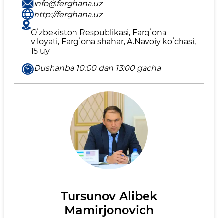
info@ferghana.uz
http://ferghana.uz
Oʻzbekiston Respublikasi, Fargʻona
viloyati, Fargʻona shahar, A.Navoiy koʻchasi,
15 uy
Dushanba 10:00 dan 13:00 gacha
Tursunov Alibek
Mamirjonovich