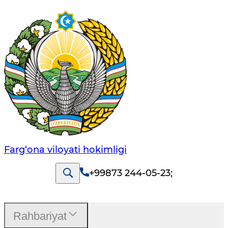
Farg‘оnа vilоyati hоkimligi
+99873 244-05-23
;
Rahbariyat