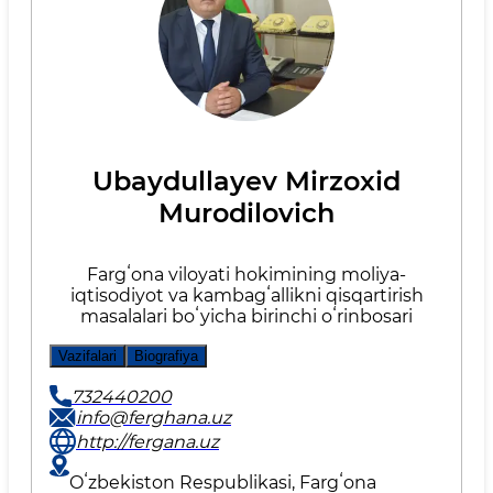
Ubaydullayev Mirzoxid
Murodilovich
Fargʻona viloyati hokimining moliya-
iqtisodiyot va kambagʻallikni qisqartirish
masalalari boʻyicha birinchi oʻrinbosari
Vazifalari
Biografiya
732440200
info@ferghana.uz
http://fergana.uz
Oʻzbekiston Respublikasi, Fargʻona