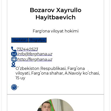
Bozarov Xayrullo
Hayitbaevich
Farg'ona viloyat hokimi
Vazifalari
Biografiya
732440523
info@ferghana.uz
http://ferghana.uz
Oʻzbekiston Respublikasi, Fargʻona
viloyati, Fargʻona shahar, A.Navoiy koʻchasi,
15 uy
-