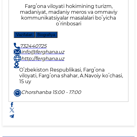
Fargʻona viloyati hokimining turizm,
madaniyat, madaniy meros va ommaviy
kommunikatsiyalar masalalari boʻyicha
oʻrinbosari
Vazifalari
Biografiya
732440725
info@ferghana.uz
http://ferghana.uz
Oʻzbekiston Respublikasi, Fargʻona
viloyati, Fargʻona shahar, A.Navoiy koʻchasi,
15 uy
Chorshanba 15:00 - 17:00