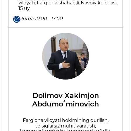
viloyati, Fargʻona shahar, A.Navoiy koʻchasi,
15 uy
Juma 10:00 - 13:00
Dolimov Xakimjon
Abdumoʻminovich
Fargʻona viloyati hokimining qurilish,
toʻsiqlarsiz muhit yaratish,