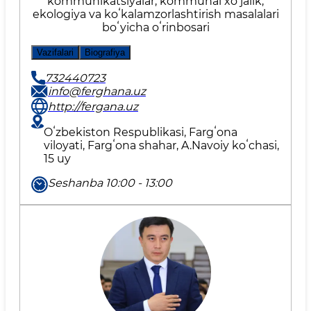
kommunikatsiyalar, kommunal xoʻjalik,
ekologiya va koʻkalamzorlashtirish masalalari
boʻyicha oʻrinbosari
Vazifalari
Biografiya
732440723
info@ferghana.uz
http://fergana.uz
Oʻzbekiston Respublikasi, Fargʻona
viloyati, Fargʻona shahar, A.Navoiy koʻchasi,
15 uy
Seshanba 10:00 - 13:00