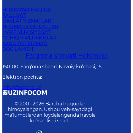
HOKIMIYAT HAQIDA
FAOLIYAT
DAVLAT XIZMATLARI
NORMATIV HUJJATLAR
MAXFIYLIK SIYOSATI
OCHIQ MA'LUMOTLAR
AXBOROT XIZMATI
BOG‘LANISH
Farg‘оnа Vilоyati Hоkimligi
150100, Fаrg‘оnа shаhri, Nаvоiy ko‘chаsi, 15
Elektron pochta
:
info@fergana.uz
© 2001-
2026
Barcha huquqlar
himoyalangan. Ushbu veb-saytdagi
ma’lumotlardan foydalanganda havola
ko‘rsatilishi shart.