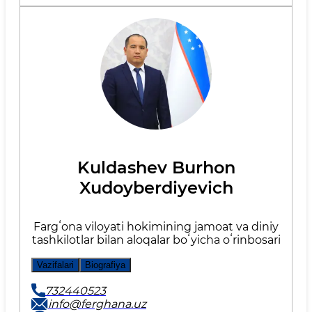
Kuldashev Burhon
Xudoyberdiyevich
Fargʻona viloyati hokimining jamoat va diniy
tashkilotlar bilan aloqalar boʻyicha oʻrinbosari
Vazifalari
Biografiya
732440523
info@ferghana.uz