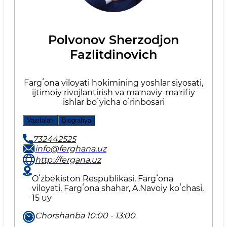
Polvonov Sherzodjon
Fazlitdinovich
Fargʻona viloyati hokimining yoshlar siyosati,
ijtimoiy rivojlantirish va maʼnaviy-maʼrifiy
ishlar boʻyicha oʻrinbosari
Vazifalari
Biografiya
732442525
info@ferghana.uz
http://fergana.uz
Oʻzbekiston Respublikasi, Fargʻona
viloyati, Fargʻona shahar, A.Navoiy koʻchasi,
15 uy
Chorshanba 10:00 - 13:00