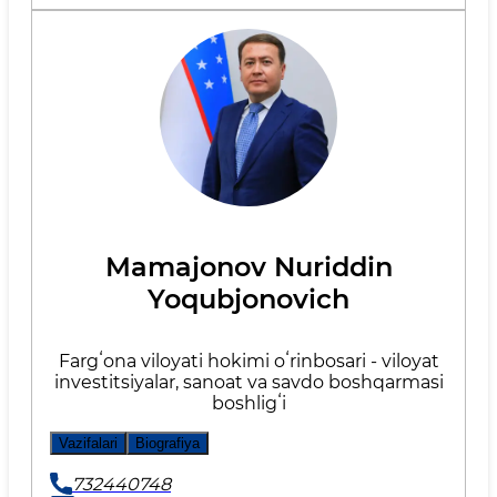
Mamajonov Nuriddin
Yoqubjonovich
Fargʻona viloyati hokimi oʻrinbosari - viloyat
investitsiyalar, sanoat va savdo boshqarmasi
boshligʻi
Vazifalari
Biografiya
732440748