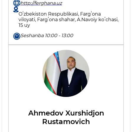
http://ferghana.uz
Oʻzbekiston Respublikasi, Fargʻona
viloyati, Fargʻona shahar, A.Navoiy koʻchasi,
15 uy
Seshanba 10:00 - 13:00
Ahmedov Xurshidjon
Rustamovich