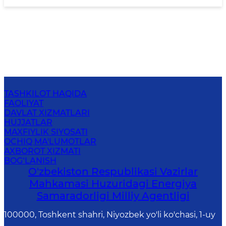
TASHKILOT HAQIDA
FAOLIYAT
DAVLAT XIZMATLARI
HUJJATLAR
MAXFIYLIK SIYOSATI
OCHIQ MA'LUMOTLAR
AXBOROT XIZMATI
BOG‘LANISH
O'zbekiston Respublikasi Vazirlar
Mahkamasi Huzuridagi Energiya
Samaradorligi Milliy Agentligi
100000, Toshkent shahri, Niyozbek yo'li ko'chasi, 1-uy