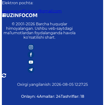
Elektron pochta
:
uzenergyefficiency@gmail.com
© 2001-
2026
Barcha huquqlar
himoyalangan. Ushbu veb-saytdagi
ma’lumotlardan foydalanganda havola
ko‘rsatilishi shart.
Oxirgi yangilanish
:
2026-08-05 12:27:25
Onlayn:
4
Amallar:
24
Tashriflar:
18