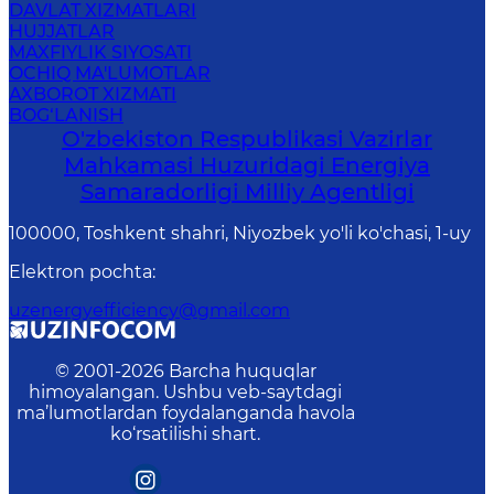
DAVLAT XIZMATLARI
HUJJATLAR
MAXFIYLIK SIYOSATI
OCHIQ MA'LUMOTLAR
AXBOROT XIZMATI
BOG‘LANISH
O'zbekiston Respublikasi Vazirlar
Mahkamasi Huzuridagi Energiya
Samaradorligi Milliy Agentligi
100000, Toshkent shahri, Niyozbek yo'li ko'chasi, 1-uy
Elektron pochta
:
uzenergyefficiency@gmail.com
© 2001-
2026
Barcha huquqlar
himoyalangan. Ushbu veb-saytdagi
ma’lumotlardan foydalanganda havola
ko‘rsatilishi shart.