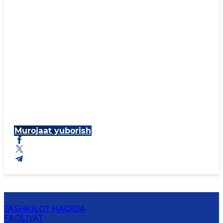
Murojaat yuborish
TASHKILOT HAQIDA
FAOLIYAT