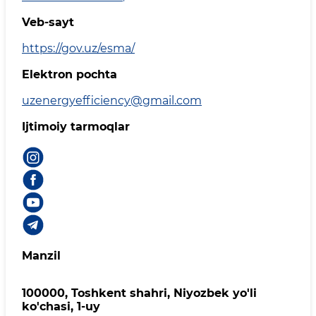
Veb-sayt
https://gov.uz/esma/
Elektron pochta
uzenergyefficiency@gmail.com
Ijtimoiy tarmoqlar
Manzil
100000, Toshkent shahri, Niyozbek yo'li
ko'chasi, 1-uy