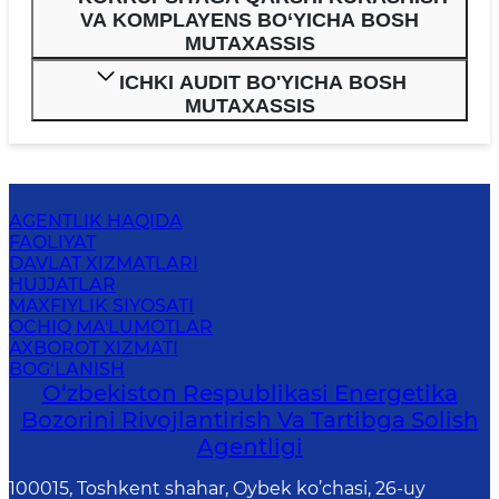
VA KOMPLAYENS BO‘YICHA BOSH
MUTAXASSIS
ICHKI AUDIT BO'YICHA BOSH
MUTAXASSIS
AGENTLIK HAQIDA
FAOLIYAT
DAVLAT XIZMATLARI
HUJJATLAR
MAXFIYLIK SIYOSATI
OCHIQ MA'LUMOTLAR
AXBOROT XIZMATI
BOG‘LANISH
O‘zbekiston Respublikasi Energetika
Bozorini Rivojlantirish Va Tartibga Solish
Agentligi
100015, Toshkent shahar, Oybek ko’chasi, 26-uy