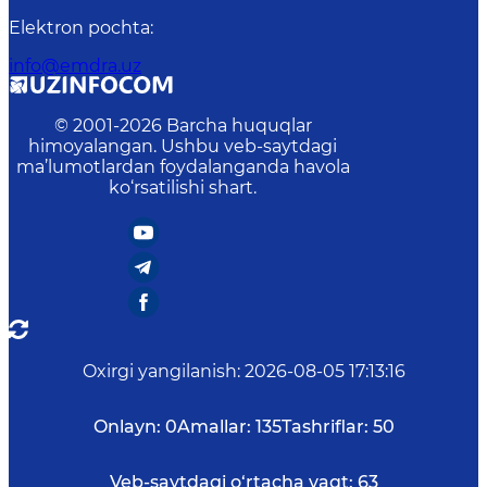
Elektron pochta
:
info@emdra.uz
© 2001-
2026
Barcha huquqlar
himoyalangan. Ushbu veb-saytdagi
ma’lumotlardan foydalanganda havola
ko‘rsatilishi shart.
Oxirgi yangilanish
:
2026-08-05 17:13:16
Onlayn:
0
Amallar:
135
Tashriflar:
50
Veb-saytdagi o‘rtacha vaqt:
63