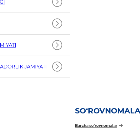
GI
MIYATI
YADORLIK JAMIYATI
SO‘ROVNOMAL
Barcha so‘rovnomalar