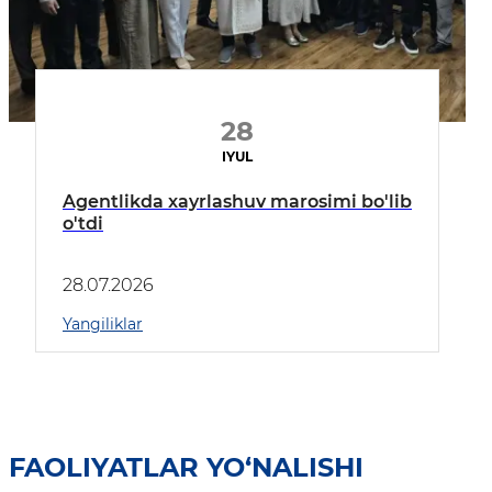
28
IYUL
Agentlikda xayrlashuv marosimi bo'lib
o'tdi
28.07.2026
Yangiliklar
FAOLIYATLAR YO‘NALISHI