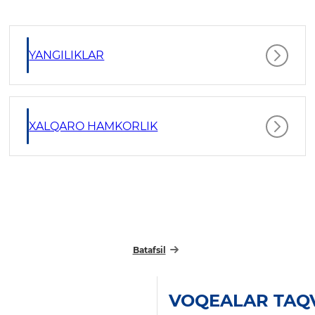
YANGILIKLAR
XALQARO HAMKORLIK
Batafsil
VOQEALAR TAQ