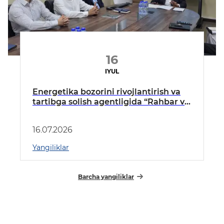
16
IYUL
Energetika bozorini rivojlantirish va
tartibga solish agentligida “Rahbar va
yoshlar” uchrashuvi bo‘lib o‘tdi
16.07.2026
Yangiliklar
Barcha yangiliklar