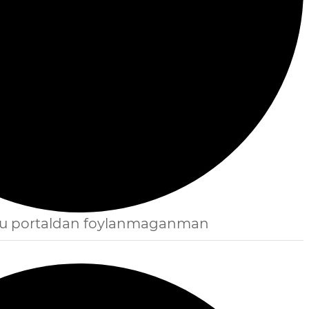
bu portaldan foylanmaganman