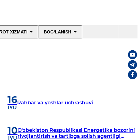
ROT XIZMATI
BOG‘LANISH
16
Rahbar va yoshlar uchrashuvi
IYU
10
O‘zbekiston Respublikasi Energetika bozorini
rivojlantirish va tartibga solish agentligi
IYU