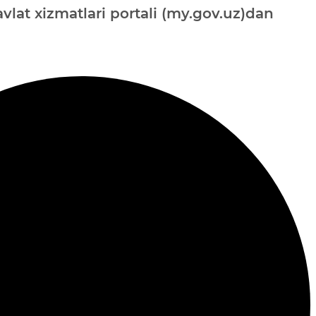
vlat xizmatlari portali (my.gov.uz)dan