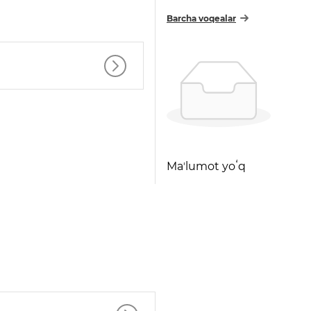
Barcha voqealar
Maʼlumot yoʻq