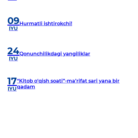
direktorining xodimlar va aholiga MUROJAATI
09
Hurmatli ishtirokchi!
IYU
24
Qonunchilikdagi yangiliklar
IYU
17
“Kitob o‘qish soati”-maʼrifat sari yana bir
qadam
IYU