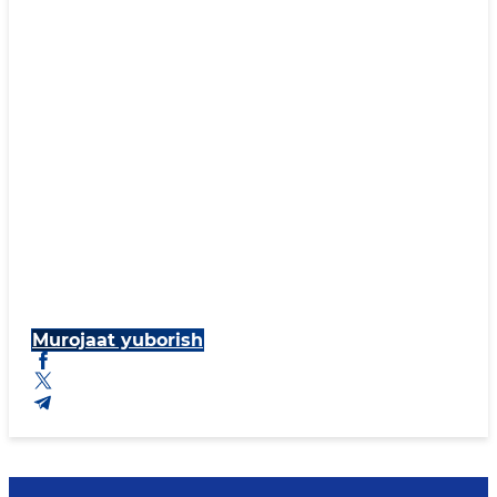
Murojaat yuborish