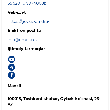
55 520 10 99 (4008)
;
Veb-sayt
https://gov.uz/emdra/
Elektron pochta
info@emdra.uz
Ijtimoiy tarmoqlar
Manzil
100015, Toshkent shahar, Oybek ko’chasi, 26-
uy