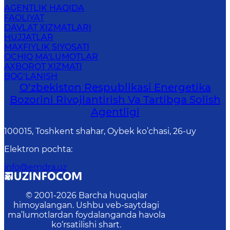
AGENTLIK HAQIDA
FAOLIYAT
DAVLAT XIZMATLARI
HUJJATLAR
MAXFIYLIK SIYOSATI
OCHIQ MA'LUMOTLAR
AXBOROT XIZMATI
BOG‘LANISH
O‘zbekiston Respublikasi Energetika
Bozorini Rivojlantirish Va Tartibga Solish
Agentligi
100015, Toshkent shahar, Oybek ko’chasi, 26-uy
Elektron pochta
:
info@emdra.uz
© 2001-
2026
Barcha huquqlar
himoyalangan. Ushbu veb-saytdagi
ma’lumotlardan foydalanganda havola
ko‘rsatilishi shart.