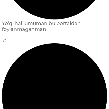
Yo'q, hali umuman bu portaldan
foylanmaganman