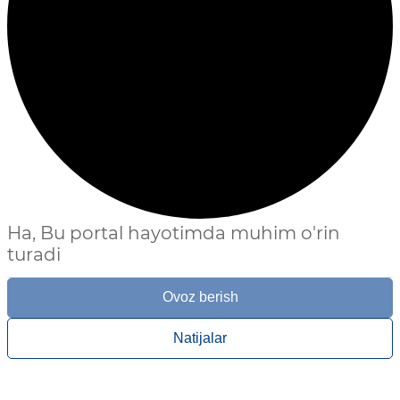
Ha, Bu portal hayotimda muhim o'rin
turadi
Ovoz berish
Natijalar