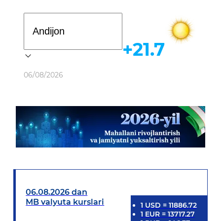
Davlat dasturi
+21.7
Ob-havo
06/08/2026
06.08.2026 dan
MB valyuta kurslari
1
USD
=
11886.72
1
EUR
=
13717.27