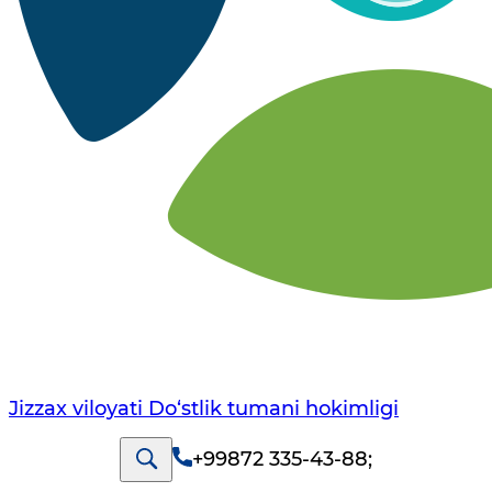
Jizzax viloyati Do‘stlik tumani hokimligi
+99872 335-43-88
;