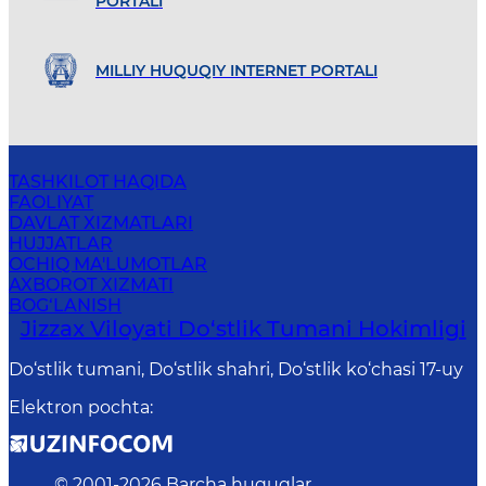
PORTALI
MILLIY HUQUQIY INTERNET PORTALI
TASHKILOT HAQIDA
FAOLIYAT
DAVLAT XIZMATLARI
HUJJATLAR
OCHIQ MA'LUMOTLAR
AXBOROT XIZMATI
BOG‘LANISH
Jizzax Viloyati Do‘stlik Tumani Hokimligi
Do‘stlik tumani, Do‘stlik shahri, Do‘stlik ko‘chasi 17-uy
Elektron pochta
:
© 2001-
2026
Barcha huquqlar