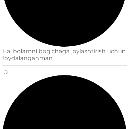
Ha, bolamni bog'chaga joylashtirish uchun
foydalanganman