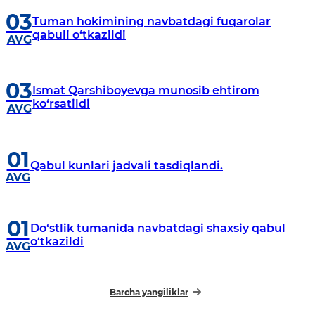
MUROJAATI
03
Tuman hokimining navbatdagi fuqarolar
qabuli o‘tkazildi
AVG
03
Ismat Qarshiboyevga munosib ehtirom
ko‘rsatildi
AVG
01
Qabul kunlari jadvali tasdiqlandi.
AVG
01
Do‘stlik tumanida navbatdagi shaxsiy qabul
o‘tkazildi
AVG
Barcha yangiliklar