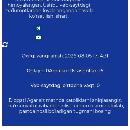
himoyalangan. Ushbu veb-saytdagi
ma’lumotlardan foydalanganda havola
ko‘rsatilishi shart.
Oxirgi yangilanish
:
2026-08-05 17:14:31
Onlayn:
0
Amallar:
16
Tashriflar:
15
Veb-saytdagi o‘rtacha vaqt:
0
Diqqat! Agar siz matnda xatoliklarni aniqlasangiz,
ma’muriyatni xabardor qilish uchun ularni belgilab,
pastda hosil bo‘ladigan tugmani bosing