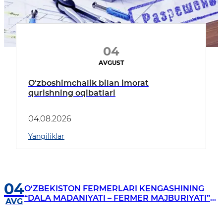
04
AVGUST
O‘zboshimchalik bilan imorat
qurishning oqibatlari
04.08.2026
Yangiliklar
04
O‘ZBEKISTON FERMERLARI KENGASHINING
“DALA MADANIYATI – FERMER MAJBURIYATI”
AVG
ASOSIDA DALA CHYeTLARIGA CHORVACHILIK
MAJMUALARINI QURILISHI YUZASIDAN