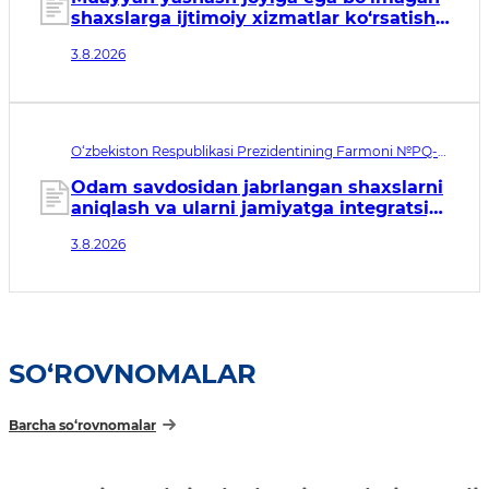
shaxslarga ijtimoiy xizmatlar ko‘rsatish
tizimini takomillashtirish to‘g‘risida
3.8.2026
O‘zbekiston Respublikasi Prezidentining Farmoni №PQ-
146. Qabul qilingan sana 03.08.2026. Kuchga kirish sanasi
04.08.2026
Odam savdosidan jabrlangan shaxslarni
aniqlash va ularni jamiyatga integratsiya
qilish tizimini tubdan
3.8.2026
takomillashtirishga qaratilgan
qo‘shimcha chora-tadbirlar to‘g‘risida
SO‘ROVNOMALAR
Barcha so‘rovnomalar