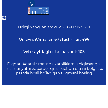
Oxirgi yangilanish
:
2026-08-07 17:55:19
Onlayn:
9
Amallar:
675
Tashriflar:
496
Veb-saytdagi o‘rtacha vaqt:
103
Diqqat! Agar siz matnda xatoliklarni aniqlasangiz,
ma’muriyatni xabardor qilish uchun ularni belgilab,
pastda hosil bo‘ladigan tugmani bosing