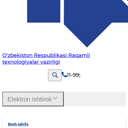
O‘zbekiston Respublikasi Raqamli
texnologiyalar vazirligi
11-99
;
Elektron ishtirok
Bosh sahifa