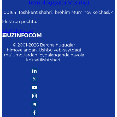
Texnologiyalar Vazirligi
100164, Toshkent shahri, Ibrohim Muminov ko‘chasi, 4
Elektron pochta
:
info@digital.uz
© 2001-
2026
Barcha huquqlar
himoyalangan. Ushbu veb-saytdagi
ma’lumotlardan foydalanganda havola
ko‘rsatilishi shart.