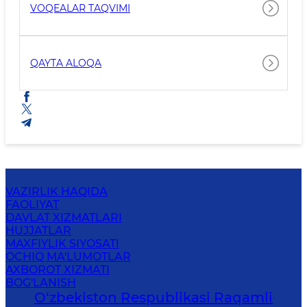
VOQEALAR TAQVIMI
QAYTA ALOQA
VAZIRLIK HAQIDA
FAOLIYAT
DAVLAT XIZMATLARI
HUJJATLAR
MAXFIYLIK SIYOSATI
OCHIQ MA'LUMOTLAR
AXBOROT XIZMATI
BOG'LANISH
O‘zbekiston Respublikasi Raqamli