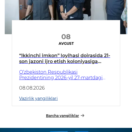
08
AVGUST
“Ikkinchi imkon” loyihasi doirasida 21-
son jazoni ijro etish koloniyasiga
tashrif amalga oshirildi
O‘zbekiston Respublikasi
Prezidentining 2026-yil 27-martdagi
PQ–117-son qarori ijrosini ta’minlash
08.08.2026
maqsadida jazoni ijro etish
muassasalaridagi yoshlarni zamonaviy
Vazirlik yangiliklari
kasblarga o‘qitish va ularni jamiyatga
muvaffaqiyatli moslashtirish bo‘yicha
tizimli ishlar davom ettirilmoqda.
Barcha yangiliklar