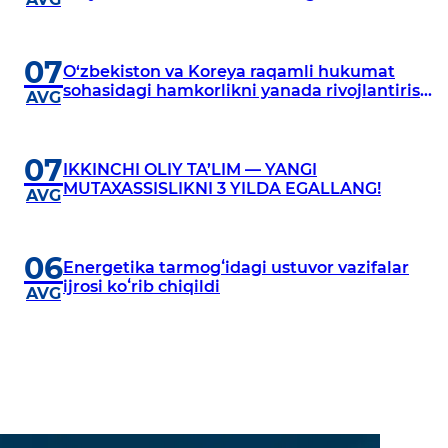
07
O‘zbekiston va Koreya raqamli hukumat
sohasidagi hamkorlikni yanada rivojlantirish
AVG
istiqbollarini muhokama qildi
07
IKKINCHI OLIY TA’LIM — YANGI
MUTAXASSISLIKNI 3 YILDA EGALLANG!
AVG
06
Energetika tarmogʻidagi ustuvor vazifalar
ijrosi koʻrib chiqildi
AVG