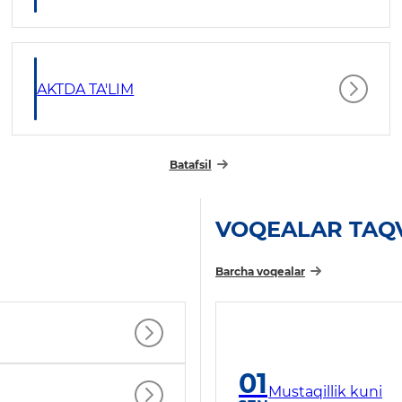
AKTDA TA'LIM
Batafsil
VOQEALAR TAQ
Barcha voqealar
01
Mustaqillik kuni