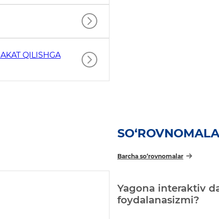
AKAT QILISHGA
SO‘ROVNOMAL
Barcha so‘rovnomalar
Yagona interaktiv da
foydalanasizmi?