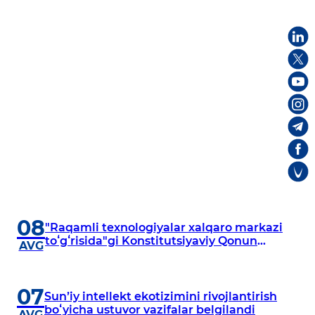
08
"Raqamli texnologiyalar xalqaro markazi
toʻgʻrisida"gi Konstitutsiyaviy Qonun
AVG
muhokama qilindi
07
Sunʼiy intellekt ekotizimini rivojlantirish
boʻyicha ustuvor vazifalar belgilandi
AVG