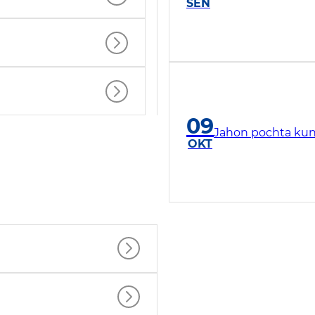
SEN
09
Jahon pochta kun
OKT