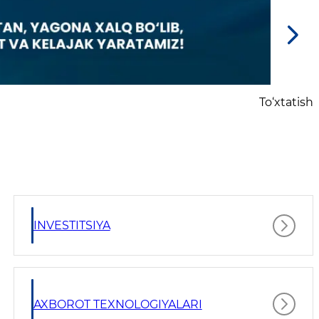
To‘xtatish
INVESTITSIYA
AXBOROT TEXNOLOGIYALARI