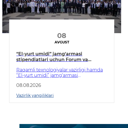
08
AVGUST
“El-yurt umidi” jamg‘armasi
stipendiatlari uchun Forum va
mehnat yarmarkasi tashkil etildi
Raqamli texnologiyalar vazirligi hamda
“El-yurt umidi” jamg‘armasi
hamkorligida 2026-yilgi 1-tanlov g‘olibi
08.08.2026
bo‘lgan stipendiatlar uchun Forum
tashkil etildi.
Vazirlik yangiliklari