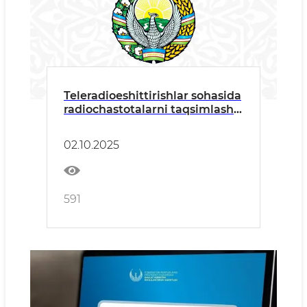
Teleradioeshittirishlar sohasida
radiochastotalarni taqsimlash
va yakka tartibdagi
litsenziyalar berish bo‘yicha
02.10.2025
tanlov e’lon qilinadi
591