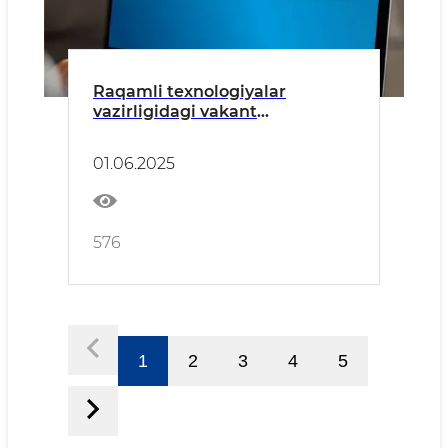
Raqamli texnologiyalar
vazirligidagi vakant
lavozimlarga ochiq tanlov e’lon
qilindi
01.06.2025
576
1
2
3
4
5