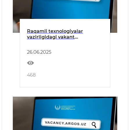
Raqamli texnologiyalar
vazirligidagi vakant
lavozimlarga ochiq tanlov e’lon
qilindi
26.06.2025
468