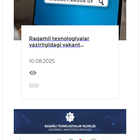
Raqamli texnologiyalar
vazirligidagi vakant
lavozimlarga ochiq tanlov e’lon
qilindi
10.08.2025
500