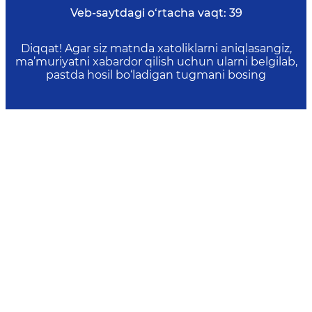
Veb-saytdagi o‘rtacha vaqt:
39
Diqqat! Agar siz matnda xatoliklarni aniqlasangiz,
ma’muriyatni xabardor qilish uchun ularni belgilab,
pastda hosil bo‘ladigan tugmani bosing