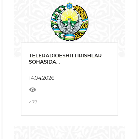
TELERADIOESHITTIRISHLAR
SOHASIDA
RADIOCHASTOTALARNI
TAQSIMLASH VA YAKKA
14.04.2026
TARTIBDAGI LITSENZIYALAR
BERISH BO‘YICHA TANLOV
E’LON QILINADI
477