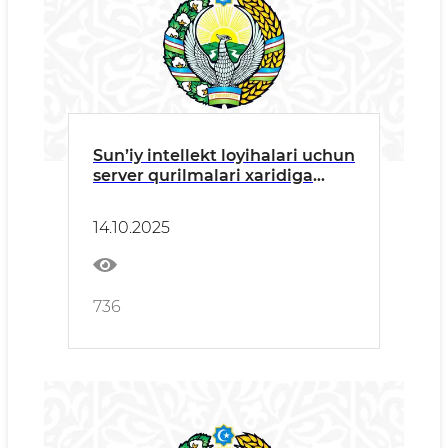
Sunʼiy intellekt loyihalari uchun
server qurilmalari xaridiga
tender eʼlon qilindi
14.10.2025
736