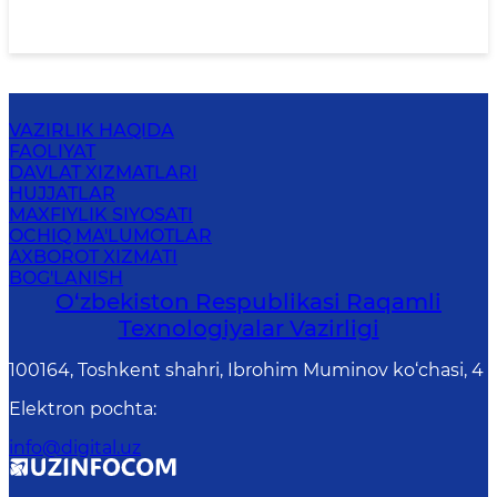
VAZIRLIK HAQIDA
FAOLIYAT
DAVLAT XIZMATLARI
HUJJATLAR
MAXFIYLIK SIYOSATI
OCHIQ MA'LUMOTLAR
AXBOROT XIZMATI
BOG'LANISH
O‘zbekiston Respublikasi Raqamli
Texnologiyalar Vazirligi
100164, Toshkent shahri, Ibrohim Muminov ko‘chasi, 4
Elektron pochta
:
info@digital.uz