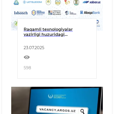
Raqamli texnologiyalar
vazirligi huzuridagi
Jamoatchilik kengashining
navbatdagi yig‘ilishi bo'lib
23.07.2025
o'tadi
598