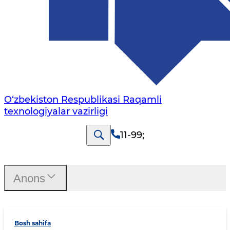
O‘zbekiston Respublikasi Raqamli
texnologiyalar vazirligi
11-99
;
Anons
Bosh sahifa