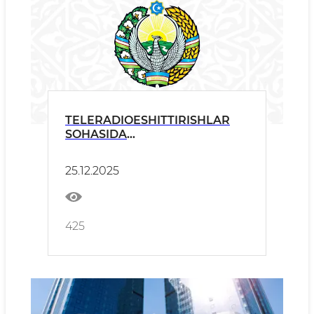
TELERADIOESHITTIRISHLAR
SOHASIDA
RADIOCHASTOTALARNI
TAQSIMLASH VA YAKKA
25.12.2025
TARTIBDAGI LITSENZIYALAR
BERISH BO‘YICHA TANLOV
E’LON QILINADI
425