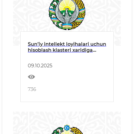
Sunʼiy intellekt loyihalari uchun
hisoblash klasteri xaridiga
tender eʼlon qilindi
09.10.2025
736