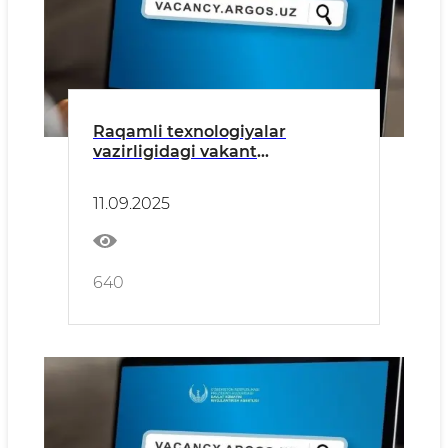
Raqamli texnologiyalar
vazirligidagi vakant
lavozimlarga ochiq tanlov e’lon
qilindi
11.09.2025
640