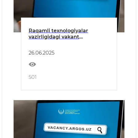
Raqamli texnologiyalar
vazirligidagi vakant
lavozimlarga ochiq tanlov e’lon
qilindi
26.06.2025
501