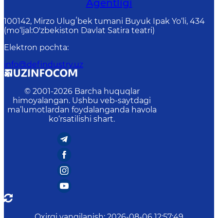
Agentligi
100142, Mirzo Ulugʻbek tumani Buyuk Ipak Yo‘li, 434
(mo‘ljal:O'zbekiston Davlat Satira teatri)
Elektron pochta
:
info@defindustry.uz
© 2001-
2026
Barcha huquqlar
himoyalangan. Ushbu veb-saytdagi
ma’lumotlardan foydalanganda havola
ko‘rsatilishi shart.
Oxirgi yangilanish
:
2026-08-06 12:57:49