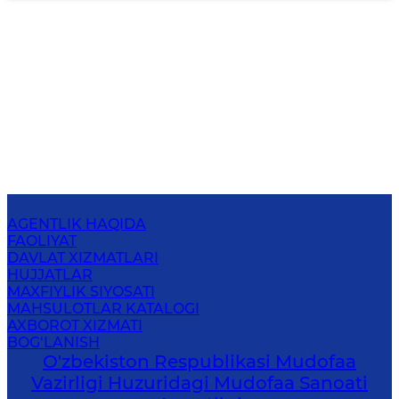
AGENTLIK HAQIDA
FAOLIYAT
DAVLAT XIZMATLARI
HUJJATLAR
MAXFIYLIK SIYOSATI
MAHSULOTLAR KATALOGI
AXBOROT XIZMATI
BOG‘LANISH
O'zbekiston Respublikasi Mudofaa
Vazirligi Huzuridagi Mudofaa Sanoati