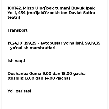
100142, Mirzo Ulugʻbek tumani Buyuk Ipak
Yo‘li, 434 (mo‘ljal:O'zbekiston Davlat Satira
teatri)
Transport
17,24,101,199,25 - avtobuslar yo'nalishi. 99,19,35
- yo'nalish marshrutlari.
Ish vaqti
Dushanba-Juma 9.00 dan 18.00 gacha
(tushlik:13.00 dan 14.00 gacha)
Yo'l xaritasi