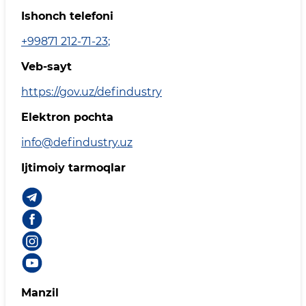
Ishonch telefoni
+99871 212-71-23
;
Veb-sayt
https://gov.uz/defindustry
Elektron pochta
info@defindustry.uz
Ijtimoiy tarmoqlar
Manzil