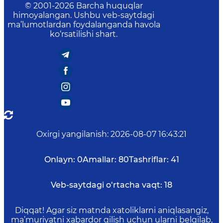
© 2001-
2026
Barcha huquqlar
himoyalangan. Ushbu veb-saytdagi
ma’lumotlardan foydalanganda havola
ko‘rsatilishi shart.
Oxirgi yangilanish
:
2026-08-07 16:43:21
Onlayn:
0
Amallar:
80
Tashriflar:
41
Veb-saytdagi o‘rtacha vaqt:
18
Diqqat! Agar siz matnda xatoliklarni aniqlasangiz,
ma’muriyatni xabardor qilish uchun ularni belgilab,