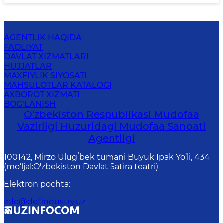
AGENTLIK HAQIDA
FAOLIYAT
DAVLAT XIZMATLARI
HUJJATLAR
MAXFIYLIK SIYOSATI
MAHSULOTLAR KATALOGI
AXBOROT XIZMATI
BOG‘LANISH
O'zbekiston Respublikasi Mudofaa
Vazirligi Huzuridagi Mudofaa Sanoati
Agentligi
100142, Mirzo Ulugʻbek tumani Buyuk Ipak Yo‘li, 434
(mo‘ljal:O'zbekiston Davlat Satira teatri)
Elektron pochta
:
info@defindustry.uz