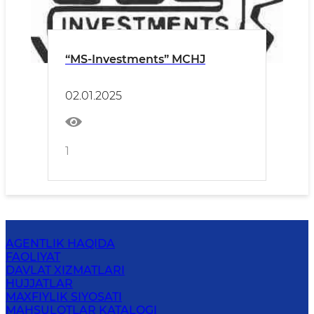
“MS-Investments” MCHJ
02.01.2025
1
AGENTLIK HAQIDA
FAOLIYAT
DAVLAT XIZMATLARI
HUJJATLAR
MAXFIYLIK SIYOSATI
MAHSULOTLAR KATALOGI
AXBOROT XIZMATI
BOG‘LANISH
O'zbekiston Respublikasi Mudofaa
Vazirligi Huzuridagi Mudofaa Sanoati