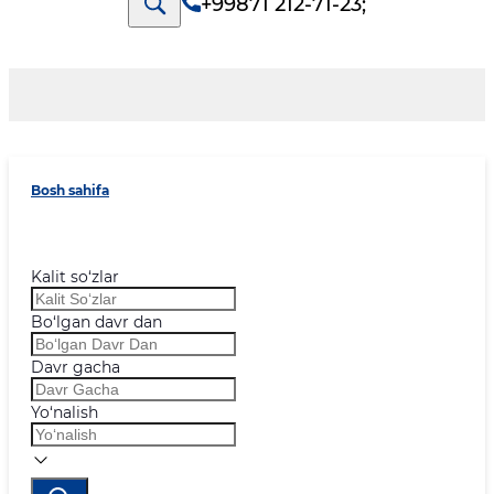
+99871 212-71-23
;
Bosh sahifa
Kalit so‘zlar
Bo‘lgan davr dan
Davr gacha
Yo‘nalish