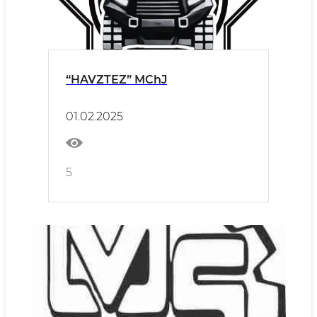
“HAVZTEZ” MChJ
01.02.2025
5