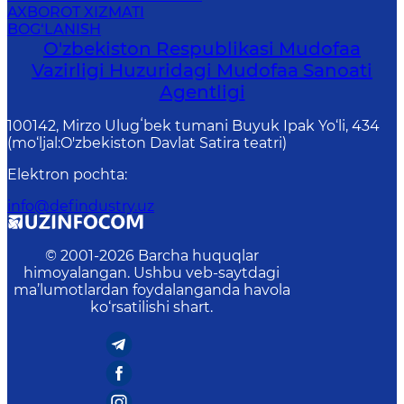
Agentligi
100142, Mirzo Ulugʻbek tumani Buyuk Ipak Yo‘li, 434
(mo‘ljal:O'zbekiston Davlat Satira teatri)
Elektron pochta
:
info@defindustry.uz
© 2001-
2026
Barcha huquqlar
himoyalangan. Ushbu veb-saytdagi
ma’lumotlardan foydalanganda havola
ko‘rsatilishi shart.