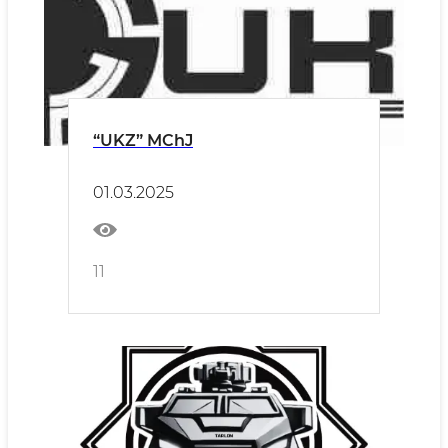
“UKZ” MChJ
01.03.2025
11