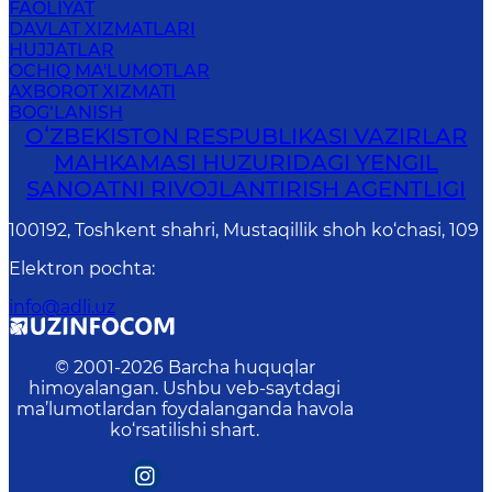
FAOLIYAT
DAVLAT XIZMATLARI
HUJJATLAR
OCHIQ MA'LUMOTLAR
AXBOROT XIZMATI
BOG‘LANISH
OʻZBEKISTON RESPUBLIKASI VAZIRLAR
MAHKAMASI HUZURIDAGI YENGIL
SANOATNI RIVOJLANTIRISH AGENTLIGI
100192, Toshkent shahri, Mustaqillik shoh ko‘chasi, 109
Elektron pochta
:
info@adli.uz
© 2001-
2026
Barcha huquqlar
himoyalangan. Ushbu veb-saytdagi
ma’lumotlardan foydalanganda havola
ko‘rsatilishi shart.