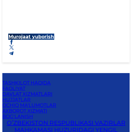
Murojaat yuborish
TASHKILOT HAQIDA
FAOLIYAT
DAVLAT XIZMATLARI
HUJJATLAR
OCHIQ MA'LUMOTLAR
AXBOROT XIZMATI
BOG‘LANISH
OʻZBEKISTON RESPUBLIKASI VAZIRLAR
MAHKAMASI HUZURIDAGI YENGIL