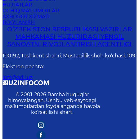
HUJJATLAR
OCHIQ MA'LUMOTLAR
AXBOROT XIZMATI
BOG‘LANISH
OʻZBEKISTON RESPUBLIKASI VAZIRLAR
MAHKAMASI HUZURIDAGI YENGIL
SANOATNI RIVOJLANTIRISH AGENTLIGI
100192, Toshkent shahri, Mustaqillik shoh ko‘chasi, 109
Elektron pochta
:
info@adli.uz
© 2001-
2026
Barcha huquqlar
himoyalangan. Ushbu veb-saytdagi
ma’lumotlardan foydalanganda havola
ko‘rsatilishi shart.