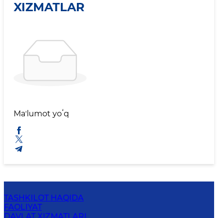
XIZMATLAR
Maʼlumot yoʻq
TASHKILOT HAQIDA
FAOLIYAT
DAVLAT XIZMATLARI