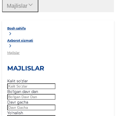
Majlislar
Bosh sahifa
Axborot xizmati
Majlislar
MAJLISLAR
Kalit so‘zlar
Bo‘lgan davr dan
Davr gacha
Yo‘nalish