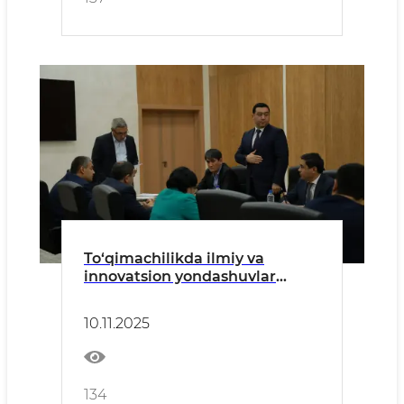
To‘qimachilikda ilmiy va
innovatsion yondashuvlar
bo‘yicha yig‘ilish o‘tkazildi
10.11.2025
134