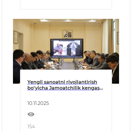
Yengil sanoatni rivojlantirish
bo‘yicha Jamoatchilik kengashi
vazifalari belgilandi
10.11.2025
154