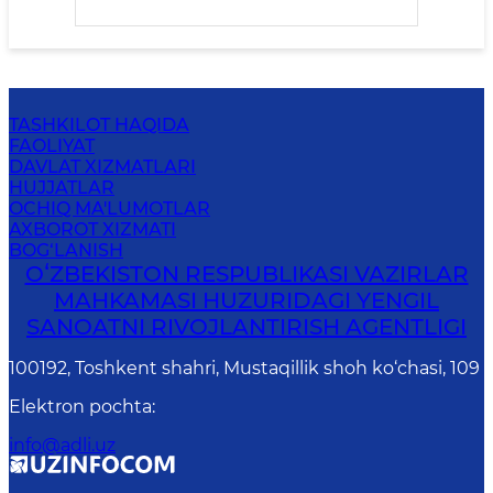
TASHKILOT HAQIDA
FAOLIYAT
DAVLAT XIZMATLARI
HUJJATLAR
OCHIQ MA'LUMOTLAR
AXBOROT XIZMATI
BOG‘LANISH
OʻZBEKISTON RESPUBLIKASI VAZIRLAR
MAHKAMASI HUZURIDAGI YENGIL
SANOATNI RIVOJLANTIRISH AGENTLIGI
100192, Toshkent shahri, Mustaqillik shoh ko‘chasi, 109
Elektron pochta
:
info@adli.uz