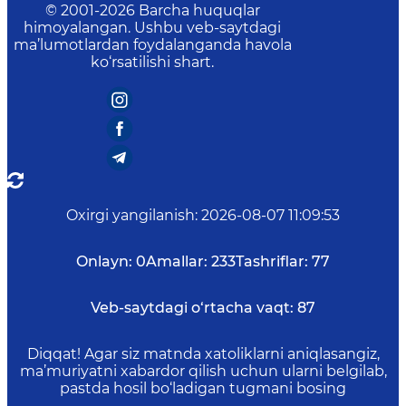
© 2001-
2026
Barcha huquqlar
himoyalangan. Ushbu veb-saytdagi
ma’lumotlardan foydalanganda havola
ko‘rsatilishi shart.
Oxirgi yangilanish
:
2026-08-07 11:09:53
Onlayn:
0
Amallar:
233
Tashriflar:
77
Veb-saytdagi o‘rtacha vaqt:
87
Diqqat! Agar siz matnda xatoliklarni aniqlasangiz,
ma’muriyatni xabardor qilish uchun ularni belgilab,
pastda hosil bo‘ladigan tugmani bosing