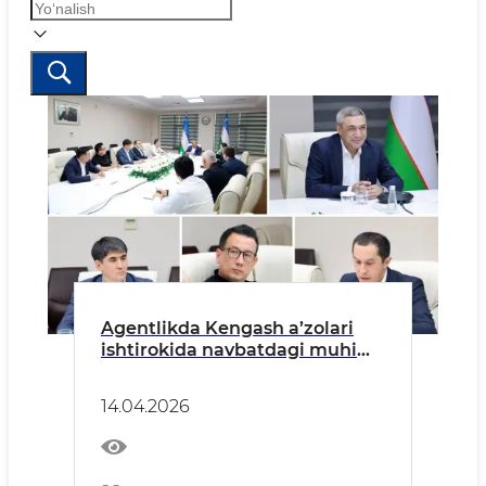
Agentlikda Kengash a’zolari
ishtirokida navbatdagi muhim
maslahat yig‘ilishi bo‘lib o‘tdi.
14.04.2026