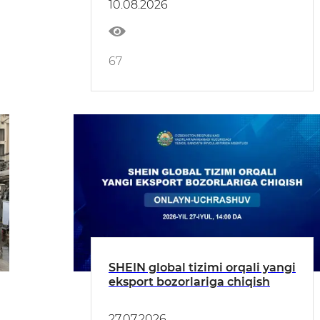
10.08.2026
tashrif uchun delegatsiya
shakllantirmoqda.
67
SHEIN global tizimi orqali yangi
eksport bozorlariga chiqish
27.07.2026