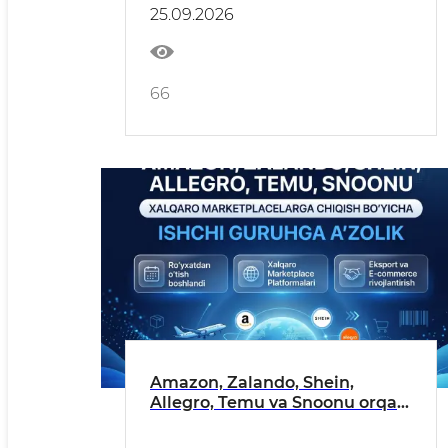
25.09.2026
66
Amazon, Zalando, Shein,
Allegro, Temu va Snoonu orqali
eksport qilishni xohlaysizmi?