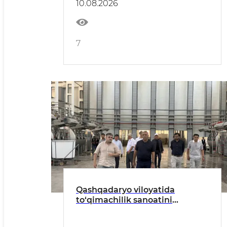
10.08.2026
7
Qashqadaryo viloyatida
to‘qimachilik sanoatini
rivojlantirish masalalari joyida
o‘rganildi