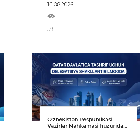
vakillaridan iborat delegatsiya
10.08.2026
shakllantirilmoqda.
59
O‘zbekiston Respublikasi
Vazirlar Mahkamasi huzuridagi
Yengil sanoatni rivojlantirish
agentligi Qatar Davlatiga