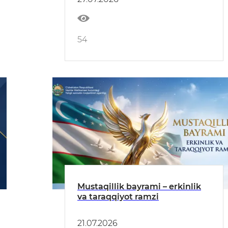
54
Mustaqillik bayrami – erkinlik
va taraqqiyot ramzi
21.07.2026