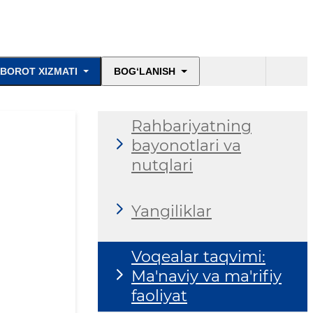
BOROT XIZMATI
BOG‘LANISH
Rahbariyatning
bayonotlari va
nutqlari
Yangiliklar
Voqealar taqvimi:
Ma'naviy va ma'rifiy
faoliyat