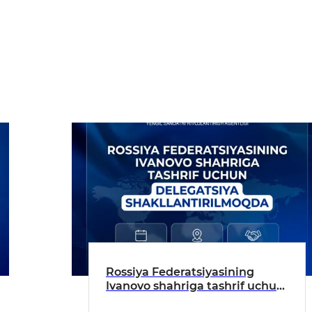
Rossiya Federatsiyasining
Ivanovo shahriga tashrif uchun
Yengil sanoat korxonalari