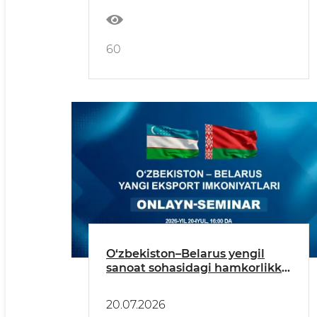
60
O‘zbekiston–Belarus yengil
sanoat sohasidagi hamkorlikka
bag‘ishlangan onlayn-seminar
bo‘lib o‘tadi
20.07.2026