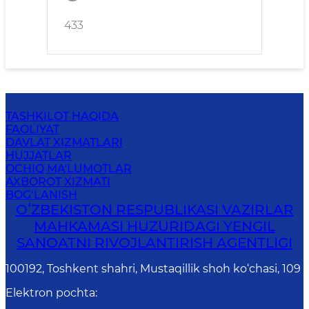
433
TASHKILOT HAQIDA
FAOLIYAT
DAVLAT XIZMATLARI
HUJJATLAR
OCHIQ MA'LUMOTLAR
AXBOROT XIZMATI
BOG‘LANISH
OʻZBEKISTON RESPUBLIKASI VAZIRLAR
MAHKAMASI HUZURIDAGI YENGIL
SANOATNI RIVOJLANTIRISH AGENTLIGI
100192, Toshkent shahri, Mustaqillik shoh ko‘chasi, 109
Elektron pochta
: