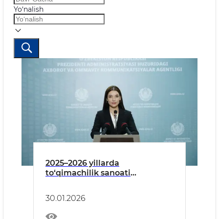
Yo‘nalish
2025–2026 yillarda
to‘qimachilik sanoati
mahsulotlari eksport
ko‘rsatkichlari
30.01.2026