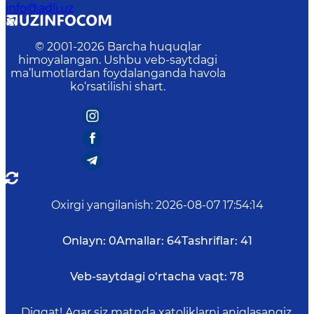
info@adli.uz
© 2001-
2026
Barcha huquqlar
himoyalangan. Ushbu veb-saytdagi
ma’lumotlardan foydalanganda havola
ko‘rsatilishi shart.
Oxirgi yangilanish
:
2026-08-07 17:54:14
Onlayn:
0
Amallar:
64
Tashriflar:
41
Veb-saytdagi o‘rtacha vaqt:
78
Diqqat! Agar siz matnda xatoliklarni aniqlasangiz,