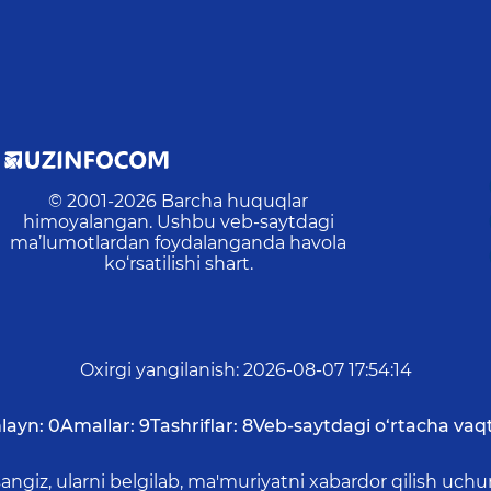
© 2001-
2026
Barcha huquqlar
himoyalangan. Ushbu veb-saytdagi
ma’lumotlardan foydalanganda havola
ko‘rsatilishi shart.
Oxirgi yangilanish
:
2026-08-07 17:54:14
layn:
0
Amallar:
9
Tashriflar:
8
Veb-saytdagi o‘rtacha vaqt
asangiz, ularni belgilab, ma'muriyatni xabardor qilish 