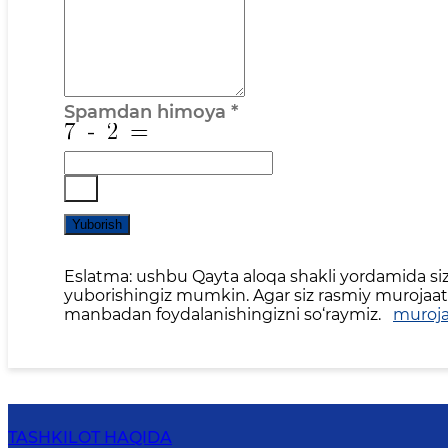
Spamdan himoya
*
Yuborish
Eslatma: ushbu Qayta aloqa shakli yordamida siz 
yuborishingiz mumkin. Agar siz rasmiy murojaat,
manbadan foydalanishingizni so‘raymiz.
muroja
TASHKILOT HAQIDA