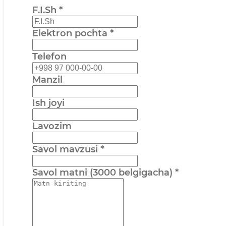
F.I.Sh
*
Elektron pochta
*
Telefon
Manzil
Ish joyi
Lavozim
Savol mavzusi
*
Savol matni (3000 belgigacha)
*