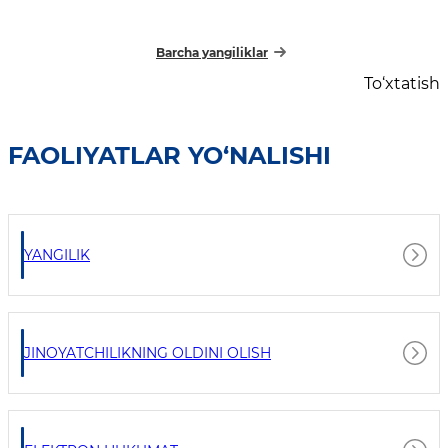
TASHKILOTLARI RAHBARLARI DIQQATIGA!
Barcha yangiliklar
To‘xtatish
FAOLIYATLAR YO‘NALISHI
YANGILIK
JINOYATCHILIKNING OLDINI OLISH