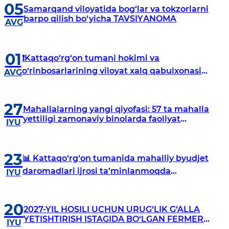
05
Samarqand viloyatida bog‘lar va tokzorlarni
barpo qilish bo‘yicha TAVSIYАNOMA
AVG
01
❗️Kattaqo‘rg‘on tumani hokimi va
o‘rinbosarlarining viloyat xalq qabulxonasi
AVG
binosida jismoniy va yuridik shaxslarni qabul
qilish kunlari jadvali
27
Mahallalarning yangi qiyofasi: 57 ta mahalla
yettiligi zamonaviy binolarda faoliyat
IYU
yuritmoqda
23
📊 Kattaqo‘rg‘on tumanida mahalliy byudjet
daromadlari ijrosi ta’minlanmoqda
IYU
Kattaqo‘rg‘on tumanida mahalliy byudjet
daromadlarini barqaror ta’minlash, soliq
tushumlarini oshirish, qo‘shimcha rezervlarni
20
2027-YIL HOSILI UCHUN URUG‘LIK G‘ALLA
aniqlash hamda yashirin iqtisodiyotni
YETISHTIRISH ISTAGIDA BO‘LGAN FERMER
qisqartirish
IYU
XO‘JALIKLARI VA QISHLOQ XO‘JALIGI