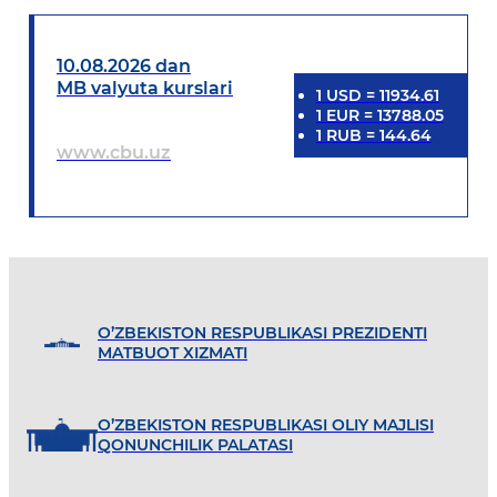
10.08.2026 dan
MB valyuta kurslari
1
USD
=
11934.61
1
EUR
=
13788.05
1
RUB
=
144.64
www.cbu.uz
O’ZBEKISTON RESPUBLIKASI PREZIDENTI
MATBUOT XIZMATI
O’ZBEKISTON RESPUBLIKASI OLIY MAJLISI
QONUNCHILIK PALATASI