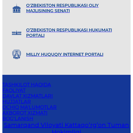
O'ZBEKISTON RESPUBLIKASI OLIY
MAJLISINING SENATI
O’ZBEKISTON RESPUBLIKASI HUKUMATI
PORTALI
MILLIY HUQUQIY INTERNET PORTALI
TASHKILOT HAQIDA
FAOLIYAT
DAVLAT XIZMATLARI
HUJJATLAR
OCHIQ MA'LUMOTLAR
AXBOROT XIZMATI
BOG‘LANISH
Samarqand Viloyati Kattaqo’rg’on Tuman
Hokimligi