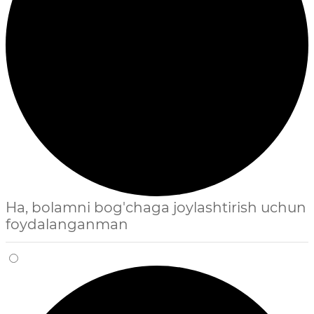
Ha, bolamni bog'chaga joylashtirish uchun
foydalanganman