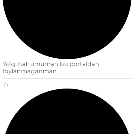
Yo'q, hali umuman bu portaldan
foylanmaganman