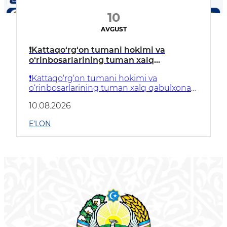
10
AVGUST
❗️Kattaqo‘rg‘on tumani hokimi va
o‘rinbosarlarining tuman xalq
qabulxonasi binosida jismoniy va
❗️Kattaqo‘rg‘on tumani hokimi va
yuridik shaxslarni qabul qilish kunlari
o‘rinbosarlarining tuman xalq qabulxonasi
jadvali
binosida jismoniy va yuridik shaxslarni
10.08.2026
qabul qilish kunlari jadvali
E’LON