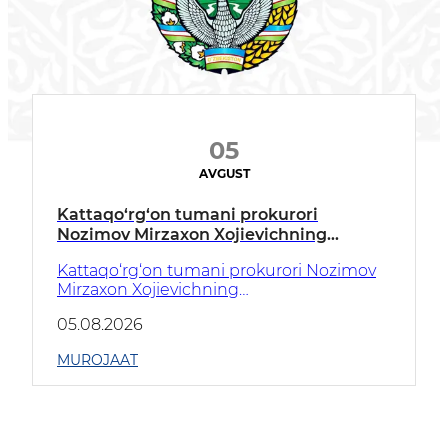
05
AVGUST
Kattaqo‘rg‘on tumani prokurori
Nozimov Mirzaxon Xojievichning
huquqbuzarliklarning barvaqt
Kattaqo‘rg‘on tumani prokurori Nozimov
profilaktikasi va jinoyatchilikning oldini
Mirzaxon Xojievichning
olish bo‘yicha tumanimiz aholisiga
huquqbuzarliklarning barvaqt
yo‘llagan ​MUROJAATI
05.08.2026
profilaktikasi va jinoyatchilikning oldini
olish bo‘yicha tumanimiz aholisiga
MUROJAAT
yo‘llagan ​MUROJAATI