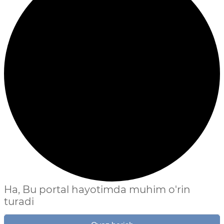
Ha, Bu portal hayotimda muhim o'rin
turadi