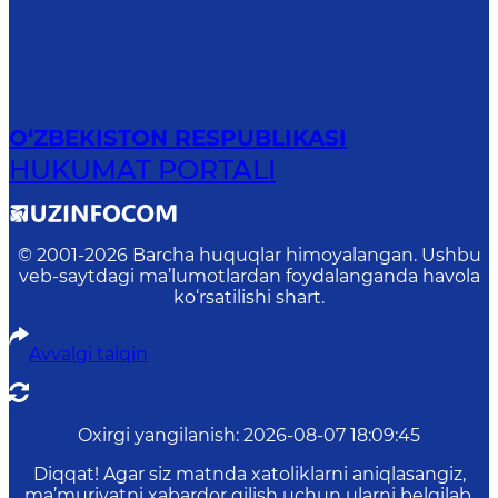
O‘ZBEKISTON RESPUBLIKASI
HUKUMAT PORTALI
© 2001-
2026
Barcha huquqlar himoyalangan. Ushbu
veb-saytdagi ma’lumotlardan foydalanganda havola
ko‘rsatilishi shart.
Avvalgi talqin
Oxirgi yangilanish
:
2026-08-07 18:09:45
Diqqat! Agar siz matnda xatoliklarni aniqlasangiz,
ma’muriyatni xabardor qilish uchun ularni belgilab,