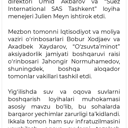
direktori Umid Akbarov va “Suez
International SAS Tashkent” loyiha
menejeri Julien Meyn ishtirok etdi.
Mezbon tomonni Iqtisodiyot va moliya
vaziri o‘rinbosarlari Bobur Xodjaev va
Axadbek Xaydarov, “O‘zsuvta’minot”
aksiyadorlik jamiyati boshqaruvi raisi
o‘rinbosari Jahongir Normuhamedov,
shuningdek, boshqa aloqador
tomonlar vakillari tashkil etdi.
Yig‘ilishda suv va oqova suvlarni
boshqarish loyihalari muhokamasi
asosiy mavzu bo‘lib, bu sohalarda
barqaror yechimlar zarurligi ta’kidlandi.
Ikkala tomon ham suv infratuzilmasini