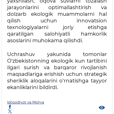
yaxshilash, oqova suvlarni tozalash
jarayonlarini optimallashtirish va
dolzarb ekologik muammolarni hal
qilish uchun innovatsion
texnologiyalarni joriy etishga
qaratilgan salohiyatli hamkorlik
asoslarini muhokama qilishdi.
Uchrashuv yakunida tomonlar
O‘zbekistonning ekologik kun tartibini
ilgari surish va barqaror rivojlanish
maqsadlariga erishish uchun strategik
sheriklik aloqalarini o‘rnatishga tayyor
ekanliklarini bildirdi.
Iqtisodiyot va Moliya