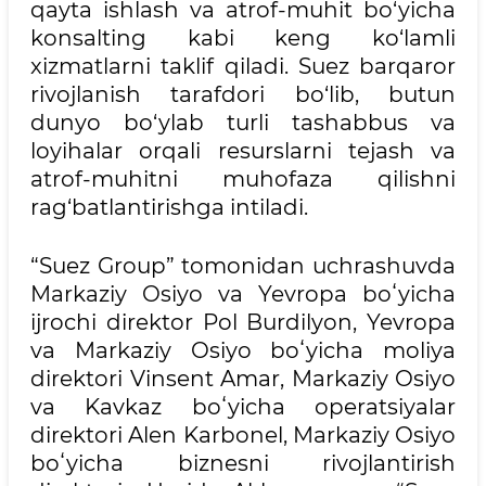
qayta ishlash va atrof-muhit bo‘yicha
konsalting kabi keng ko‘lamli
xizmatlarni taklif qiladi. Suez barqaror
rivojlanish tarafdori bo‘lib, butun
dunyo bo‘ylab turli tashabbus va
loyihalar orqali resurslarni tejash va
atrof-muhitni muhofaza qilishni
rag‘batlantirishga intiladi.
“Suez Group” tomonidan uchrashuvda
Markaziy Osiyo va Yevropa boʻyicha
ijrochi direktor Pol Burdilyon, Yevropa
va Markaziy Osiyo boʻyicha moliya
direktori Vinsent Amar, Markaziy Osiyo
va Kavkaz boʻyicha operatsiyalar
direktori Alen Karbonel, Markaziy Osiyo
boʻyicha biznesni rivojlantirish