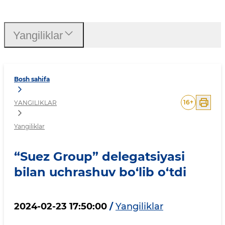
“Suez Group” delegatsiyasi
Yangiliklar
Bosh sahifa
16
+
YANGILIKLAR
Yangiliklar
“Suez Group” delegatsiyasi
bilan uchrashuv bo‘lib o‘tdi
2024-02-23 17:50:00
/
Yangiliklar