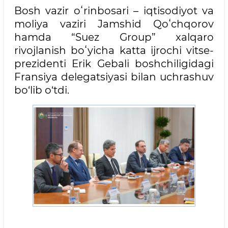
Bosh vazir oʻrinbosari – iqtisodiyot va
moliya vaziri Jamshid Qoʻchqorov
hamda “Suez Group” xalqaro
rivojlanish boʻyicha katta ijrochi vitse-
prezidenti Erik Gebali boshchiligidagi
Fransiya delegatsiyasi bilan uchrashuv
bo‘lib o‘tdi.