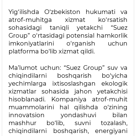
Yig‘ilishda O‘zbekiston hukumati va
atrof-muhitga xizmat ko‘rsatish
sohasidagi taniqli yetakchi “Suez
Group” o‘rtasidagi potensial hamkorlik
imkoniyatlarini o‘rganish uchun
platforma bo‘lib xizmat qildi.
Ma’lumot uchun: “Suez Group” suv va
chiqindilarni boshqarish bo‘yicha
yechimlarga ixtisoslashgan ekologik
xizmatlar sohasida jahon yetakchisi
hisoblanadi. Kompaniya atrof-muhit
muammolarini hal qilishda o‘zining
innovatsion yondashuvi bilan
mashhur bo‘lib, suvni tozalash,
chiqindilarni boshqarish, energiyani