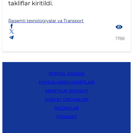
takliflar kiritildi.
Raqamli texnologiyalar va Transport
1788
PORTAL HAQIDA
FOYDALANISH SHARTLARI
MAXFIYLIK SIYOSATI
DAVLAT ORGANLARI
HUJJATLAR
FAOLIYAT