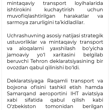
mintaqaviy transport loyihalarida
ishtirokini kuchaytirish uchun
muvofiqlashtirilgan harakatlar va
sarmoya zarurligini ta’kidladilar.
Uchrashuvning asosiy natijasi strategik
ustuvorliklar va mintaqaviy transport
va aloqalarni yaxshilash bo‘yicha
jamoaviy yo‘l xaritasini belgilab
beruvchi Tehron deklaratsiyasining bir
ovozdan qabul qilinishi bo‘ldi.
Deklaratsiyaga Raqamli transport va
bojxona ofisini tashkil etish hamda
Samarqand aeroportini IHT aviatsiya
xabi sifatida qabul qilish kabi
O‘zbekiston tomonidan berilgan