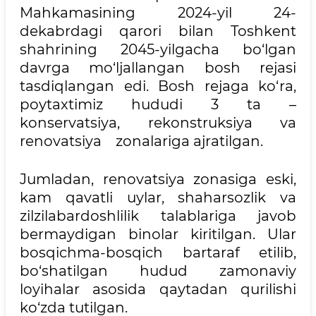
Mahkamasining 2024-yil 24-
dekabrdagi qarori bilan Toshkent
shahrining 2045-yilgacha bo‘lgan
davrga mo‘ljallangan bosh rejasi
tasdiqlangan edi. Bosh rejaga ko‘ra,
poytaxtimiz hududi 3 ta –
konservatsiya, rekonstruksiya va
renovatsiya zonalariga ajratilgan.
Jumladan, renovatsiya zonasiga eski,
kam qavatli uylar, shaharsozlik va
zilzilabardoshlilik talablariga javob
bermaydigan binolar kiritilgan. Ular
bosqichma-bosqich bartaraf etilib,
bo‘shatilgan hudud zamonaviy
loyihalar asosida qaytadan qurilishi
ko‘zda tutilgan.