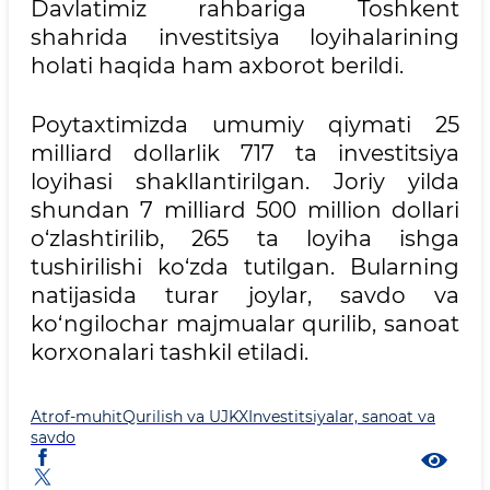
Davlatimiz rahbariga Toshkent
shahrida investitsiya loyihalarining
holati haqida ham axborot berildi.
Poytaxtimizda umumiy qiymati 25
milliard dollarlik 717 ta investitsiya
loyihasi shakllantirilgan. Joriy yilda
shundan 7 milliard 500 million dollari
o‘zlashtirilib, 265 ta loyiha ishga
tushirilishi ko‘zda tutilgan. Bularning
natijasida turar joylar, savdo va
ko‘ngilochar majmualar qurilib, sanoat
korxonalari tashkil etiladi.
Atrof-muhit
Qurilish va UJKX
Investitsiyalar, sanoat va
savdo