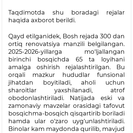
Taqdimotda shu boradagi rejalar
haqida axborot berildi.
Qayd etilganidek, Bosh rejada 300 dan
ortiq renovatsiya manzili belgilangan.
2025-2026-yillarga mo‘ljallangan
birinchi bosqichda 65 ta loyihani
amalga oshirish rejalashtirilgan. Bu
orqali mazkur hududlar funsional
jihatdan boyitiladi, aholi uchun
sharoitlar yaxshilanadi, atrof
obodonlashtiriladi. Natijada eski va
zamonaviy mavzelar orasidagi tafovut
bosqichma-bosqich qisqartirib boriladi
hamda ular o‘zaro uyg‘unlashtiriladi.
Binolar kam maydonda qurilib, mavjud