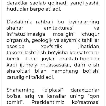
daraxtlar saqlab qolinadi, yangi yashil
hududlar barpo etiladi.
Davlatimiz rahbari bu loyihalarning
shahar arxitekturasi va
infratuzilmasiga mosligini chuqur
o‘rganish, geologik va seysmik tahlillar
asosida xavfsizlik jihatidan
takomillashtirish bo‘yicha ko‘rsatmalar
berdi. Turar joylar maktab-bog‘cha
kabi ijtimoiy muassasalar, dam olish
sharoitlari bilan hamohang bo‘lishi
zarurligini ta’kidladi.
Shaharning “o‘pkasi” daraxtzorlar
bo‘lsa, ariq va kanallar uning “qon
tomiri”. Prezidentimiz ko‘rsatmasi