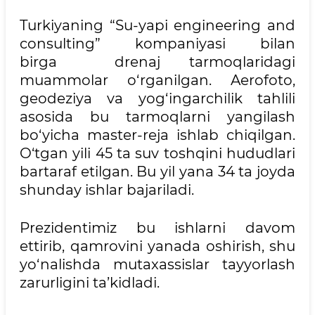
Turkiyaning “Su-yapi engineering and
consulting” kompaniyasi bilan
birga drenaj tarmoqlaridagi
muammolar o‘rganilgan. Aerofoto,
geodeziya va yog‘ingarchilik tahlili
asosida bu tarmoqlarni yangilash
bo‘yicha master-reja ishlab chiqilgan.
O‘tgan yili 45 ta suv toshqini hududlari
bartaraf etilgan. Bu yil yana 34 ta joyda
shunday ishlar bajariladi.
Prezidentimiz bu ishlarni davom
ettirib, qamrovini yanada oshirish, shu
yo‘nalishda mutaxassislar tayyorlash
zarurligini ta’kidladi.