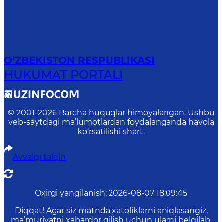
O‘ZBEKISTON RESPUBLIKASI
HUKUMAT PORTALI
© 2001-
2026
Barcha huquqlar himoyalangan. Ushbu
veb-saytdagi ma’lumotlardan foydalanganda havola
ko‘rsatilishi shart.
Avvalgi talqin
Oxirgi yangilanish
:
2026-08-07 18:09:45
Diqqat! Agar siz matnda xatoliklarni aniqlasangiz,
ma’muriyatni xabardor qilish uchun ularni belgilab,