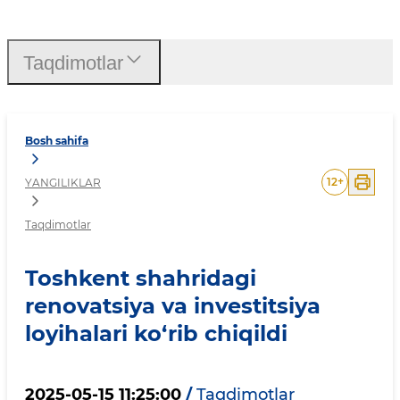
Toshkent shahridagi renovat
Taqdimotlar
Bosh sahifa
12
+
YANGILIKLAR
Taqdimotlar
Toshkent shahridagi
renovatsiya va investitsiya
loyihalari ko‘rib chiqildi
2025-05-15 11:25:00
/
Taqdimotlar