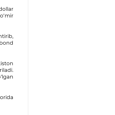
ollar
ko‘mir
tirib,
robond
iston
ladi.
‘lgan
orida