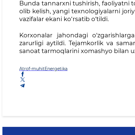
Bunda tannarxni tushirish, faoliyatni 
olib kelish, yangi texnologiyalarni jor
vazifalar ekani ko‘rsatib o‘tildi.
Korxonalar jahondagi o‘zgarishlarga
zarurligi aytildi. Tejamkorlik va sama
sanoat tarmoqlarini xomashyo bilan uzl
Atrof-muhit
Energetika