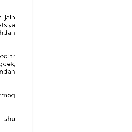
a jalb
atsiya
chdan
moqlar
gdek,
qindan
armoq
i shu