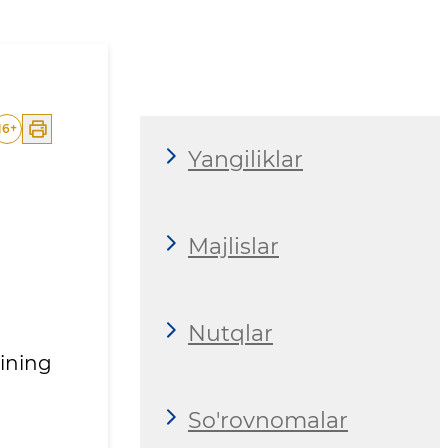
chiqildi
16
+
Yangiliklar
Majlislar
Nutqlar
ining
So'rovnomalar