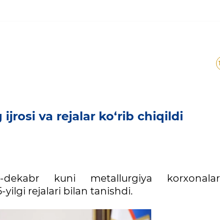
ing ijrosi va rejalar ko‘rib 
jrosi va rejalar ko‘rib chiqildi
-dekabr kuni metallurgiya korxonalar
ilgi rejalari bilan tanishdi.