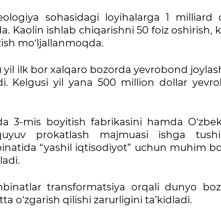
logiya sohasidagi loyihalarga 1 milliard d
da. Kaolin ishlab chiqarishni 50 foiz oshirish, 
zish mo‘ljallanmoqda.
yil ilk bor xalqaro bozorda yevrobond joylash
ldi. Kelgusi yil yana 500 million dollar yev
a 3-mis boyitish fabrikasini hamda O‘zbek
uyuv prokatlash majmuasi ishga tushiri
inatida “yashil iqtisodiyot” uchun muhim bo
adi.
mbinatlar transformatsiya orqali dunyo boz
 o‘zgarish qilishi zarurligini ta’kidladi.