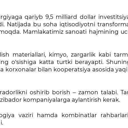
giyaga qariyb 9,5 milliard dollar investitsiy
rildi. Natijada bu soha iqtisodiyotni transform
nmoqda. Mamlakatimiz sanoati hajmining u
lish materiallari, kimyo, zargarlik kabi tar
ng o‘sishiga katta turtki berayapti. Shunin
rta korxonalar bilan kooperatsiya asosida ya
aradorlikni oshirib borish – zamon talabi. T
ozibador kompaniyalarga aylantirish kerak.
logiya vaziri hamda kombinatlar rahbarlar
i.