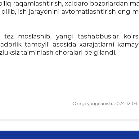
to‘liq raqamlashtirish, xalqaro bozorlardan m
iy qilib, ish jarayonini avtomatlashtirish eng
 tez moslashib, yangi tashabbuslar ko‘rsa
radorlik tamoyili asosida xarajatlarni kamayt
uksiz ta’minlash choralari belgilandi.
Oxirgi yangilanish: 2024-12-03 