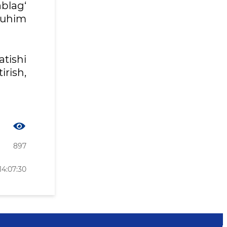
ablag‘
 muhim
tishi
irish,
897
14:07:30