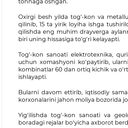
tonnaga oshgan.
Oxirgi besh yilda tog‘-kon va metallur
qilinib, 15 ta yirik loyiha ishga tushi
qilishda eng muhim drayverga ayla
biri uning hissasiga to‘g‘ri kelayapti.
Tog‘-kon sanoati elektrotexnika, quri
uchun xomashyoni ko‘paytirib, ularni
kombinatlar 60 dan ortiq kichik va o‘
ishlayapti.
Bularni davom ettirib, iqtisodiy sam
korxonalarini jahon moliya bozorida j
Yig‘ilishda tog‘-kon sanoati va geo
boradagi rejalar bo‘yicha axborot berd