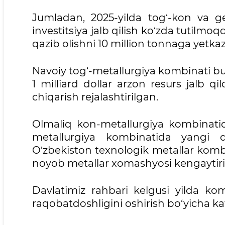
Jumladan, 2025-yilda tog‘-kon va geo
investitsiya jalb qilish ko‘zda tutilmoq
qazib olishni 10 million tonnaga yetka
Navoiy tog‘-metallurgiya kombinati bu 
1 milliard dollar arzon resurs jalb qi
chiqarish rejalashtirilgan.
Olmaliq kon-metallurgiya kombinatid
metallurgiya kombinatida yangi q
O‘zbekiston texnologik metallar komb
noyob metallar xomashyosi kengaytiril
Davlatimiz rahbari kelgusi yilda ko
raqobatdoshligini oshirish bo‘yicha katta