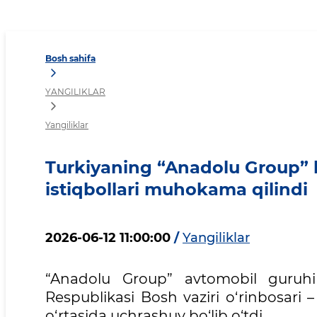
Turkiyaning “Anadolu Grou
Bosh sahifa
YANGILIKLAR
Yangiliklar
Turkiyaning “Anadolu Group” k
istiqbollari muhokama qilindi
2026-06-12 11:00:00
/
Yangiliklar
“Anadolu Group” avtomobil guruh
Respublikasi Bosh vaziri o‘rinbosari 
o‘rtasida uchrashuv bo‘lib o‘tdi.