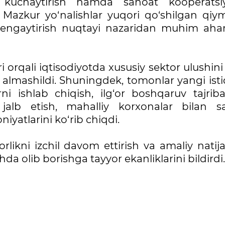
ini kuchaytirish hamda sanoat kooperatsiy
di. Mazkur yo‘nalishlar yuqori qo‘shilgan qi
 kengaytirish nuqtayi nazaridan muhim aha
 orqali iqtisodiyotda xususiy sektor ulushini 
 almashildi. Shuningdek, tomonlar yangi isti
i ishlab chiqish, ilg‘or boshqaruv tajriba
jalb etish, mahalliy korxonalar bilan s
iyatlarini ko‘rib chiqdi.
kni izchil davom ettirish va amaliy natija
 olib borishga tayyor ekanliklarini bildirdi.