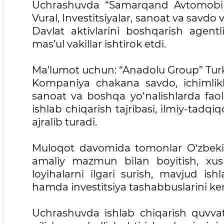
Uchrashuvda “Samarqand Avtomobil 
Vural, Investitsiyalar, sanoat va savdo 
Davlat aktivlarini boshqarish agen
mas’ul vakillar ishtirok etdi.
Ma’lumot uchun: “Anadolu Group” Turki
Kompaniya chakana savdo, ichimliklar
sanoat va boshqa yo‘nalishlarda faoli
ishlab chiqarish tajribasi, ilmiy-tadqi
ajralib turadi.
Muloqot davomida tomonlar O‘zbekist
amaliy mazmun bilan boyitish, xusu
loyihalarni ilgari surish, mavjud is
hamda investitsiya tashabbuslarini ken
Uchrashuvda ishlab chiqarish quvvatla