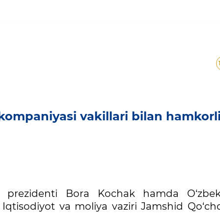
p” kompaniyasi vakillari b
ompaniyasi vakillari bilan hamkorl
i prezidenti Bora Kochak hamda O‘zbek
– Iqtisodiyot va moliya vaziri Jamshid Qo‘c