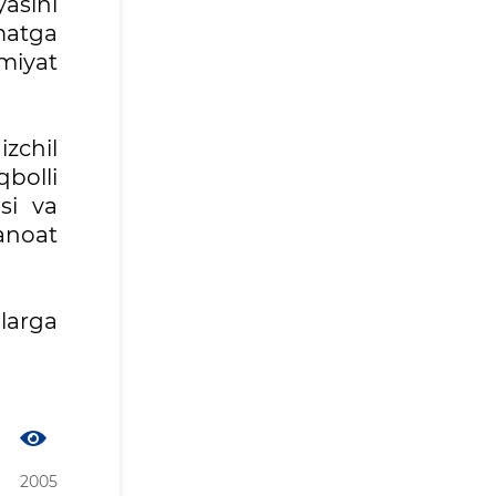
asini
ymatga
miyat
izchil
qbolli
si va
anoat
larga
2005