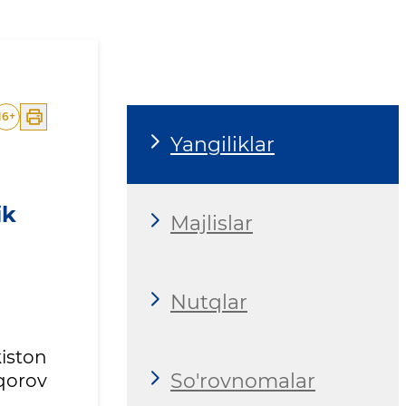
ilan hamkorlik istiqbollar
16
+
Yangiliklar
ik
Majlislar
Nutqlar
iston
So'rovnomalar
hqorov