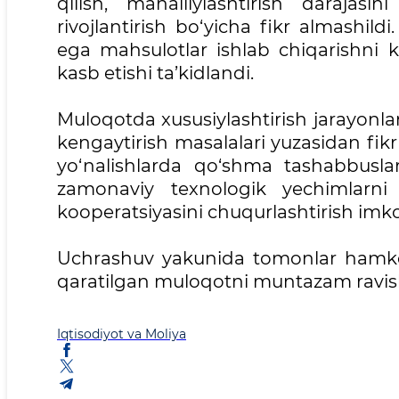
qilish, mahalliylashtirish darajas
rivojlantirish bo‘yicha fikr almashil
ega mahsulotlar ishlab chiqarishni
kasb etishi ta’kidlandi.
Muloqotda xususiylashtirish jarayonlari
kengaytirish masalalari yuzasidan fikr
yo‘nalishlarda qo‘shma tashabbuslarn
zamonaviy texnologik yechimlarni 
kooperatsiyasini chuqurlashtirish imkon
Uchrashuv yakunida tomonlar hamkorli
qaratilgan muloqotni muntazam ravishda
Iqtisodiyot va Moliya