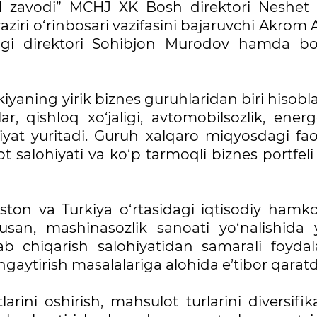
zavodi” MCHJ XK Bosh direktori Neshet 
vaziri o‘rinbosari vazifasini bajaruvchi Akrom A
tligi direktori Sohibjon Murodov hamda b
yaning yirik biznes guruhlaridan biri hisobl
, qishloq xo‘jaligi, avtomobilsozlik, energe
yat yuritadi. Guruh xalqaro miqyosdagi faol
qot salohiyati va ko‘p tarmoqli biznes portfeli
on va Turkiya o‘rtasidagi iqtisodiy hamkor
san, mashinasozlik sanoati yo‘nalishida 
hlab chiqarish salohiyatidan samarali foydal
gaytirish masalalariga alohida e’tibor qaratd
rini oshirish, mahsulot turlarini diversifik