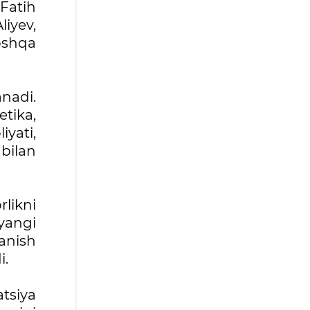
Fatih
liyev,
oshqa
anadi.
tika,
iyati,
 bilan
likni
yangi
anish
i.
atsiya