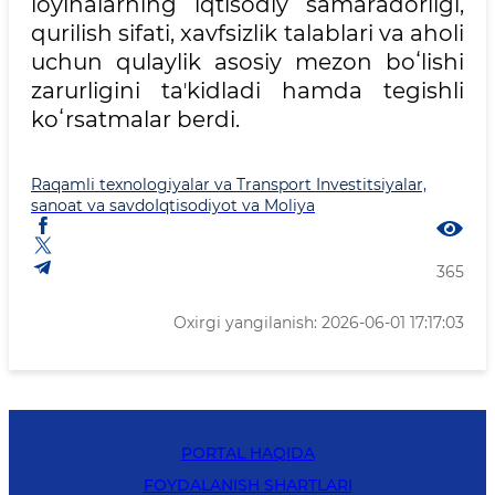
loyihalarning iqtisodiy samaradorligi,
qurilish sifati, xavfsizlik talablari va aholi
uchun qulaylik asosiy mezon boʻlishi
zarurligini taʼkidladi hamda tegishli
koʻrsatmalar berdi.
Raqamli texnologiyalar va Transport
Investitsiyalar,
sanoat va savdo
Iqtisodiyot va Moliya
365
Oxirgi yangilanish: 2026-06-01 17:17:03
PORTAL HAQIDA
FOYDALANISH SHARTLARI