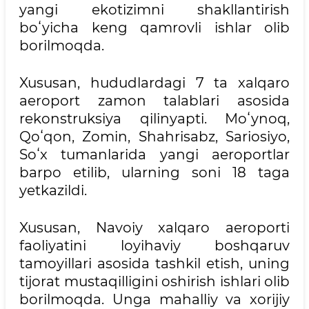
yangi ekotizimni shakllantirish
boʻyicha keng qamrovli ishlar olib
borilmoqda.
Xususan, hududlardagi 7 ta xalqaro
aeroport zamon talablari asosida
rekonstruksiya qilinyapti. Moʻynoq,
Qoʻqon, Zomin, Shahrisabz, Sariosiyo,
Soʻx tumanlarida yangi aeroportlar
barpo etilib, ularning soni 18 taga
yetkazildi.
Xususan, Navoiy xalqaro aeroporti
faoliyatini loyihaviy boshqaruv
tamoyillari asosida tashkil etish, uning
tijorat mustaqilligini oshirish ishlari olib
borilmoqda. Unga mahalliy va xorijiy