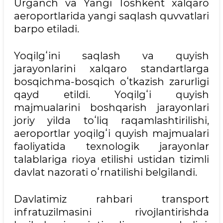
Urganch va Yangi Toshkent xalqaro
aeroportlarida yangi saqlash quvvatlari
barpo etiladi.
Yoqilgʻini saqlash va quyish
jarayonlarini xalqaro standartlarga
bosqichma-bosqich oʻtkazish zarurligi
qayd etildi. Yoqilgʻi quyish
majmualarini boshqarish jarayonlari
joriy yilda toʻliq raqamlashtirilishi,
aeroportlar yoqilgʻi quyish majmualari
faoliyatida texnologik jarayonlar
talablariga rioya etilishi ustidan tizimli
davlat nazorati oʻrnatilishi belgilandi.
Davlatimiz rahbari transport
infratuzilmasini rivojlantirishda