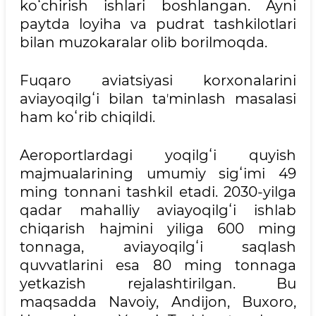
koʻchirish ishlari boshlangan. Ayni
paytda loyiha va pudrat tashkilotlari
bilan muzokaralar olib borilmoqda.
Fuqaro aviatsiyasi korxonalarini
aviayoqilgʻi bilan taʼminlash masalasi
ham koʻrib chiqildi.
Aeroportlardagi yoqilgʻi quyish
majmualarining umumiy sigʻimi 49
ming tonnani tashkil etadi. 2030-yilga
qadar mahalliy aviayoqilgʻi ishlab
chiqarish hajmini yiliga 600 ming
tonnaga, aviayoqilgʻi saqlash
quvvatlarini esa 80 ming tonnaga
yetkazish rejalashtirilgan. Bu
maqsadda Navoiy, Andijon, Buxoro,