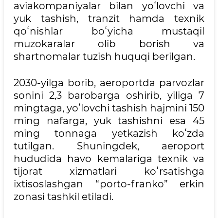
aviakompaniyalar bilan yoʻlovchi va
yuk tashish, tranzit hamda texnik
qoʻnishlar boʻyicha mustaqil
muzokaralar olib borish va
shartnomalar tuzish huquqi berilgan.
2030-yilga borib, aeroportda parvozlar
sonini 2,3 barobarga oshirib, yiliga 7
mingtaga, yoʻlovchi tashish hajmini 150
ming nafarga, yuk tashishni esa 45
ming tonnaga yetkazish koʻzda
tutilgan. Shuningdek, aeroport
hududida havo kemalariga texnik va
tijorat xizmatlari koʻrsatishga
ixtisoslashgan “porto-franko” erkin
zonasi tashkil etiladi.