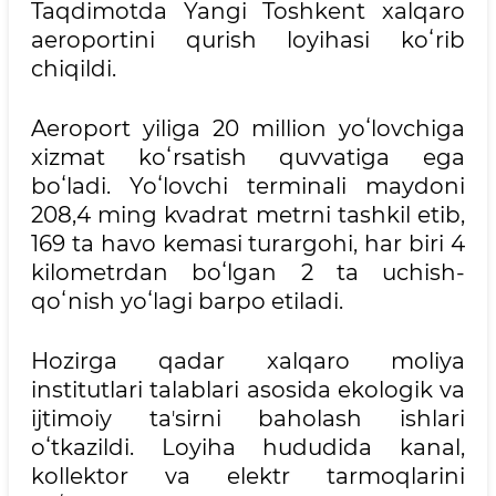
Taqdimotda Yangi Toshkent xalqaro
aeroportini qurish loyihasi koʻrib
chiqildi.
Aeroport yiliga 20 million yoʻlovchiga
xizmat koʻrsatish quvvatiga ega
boʻladi. Yoʻlovchi terminali maydoni
208,4 ming kvadrat metrni tashkil etib,
169 ta havo kemasi turargohi, har biri 4
kilometrdan boʻlgan 2 ta uchish-
qoʻnish yoʻlagi barpo etiladi.
Hozirga qadar xalqaro moliya
institutlari talablari asosida ekologik va
ijtimoiy taʼsirni baholash ishlari
oʻtkazildi. Loyiha hududida kanal,
kollektor va elektr tarmoqlarini