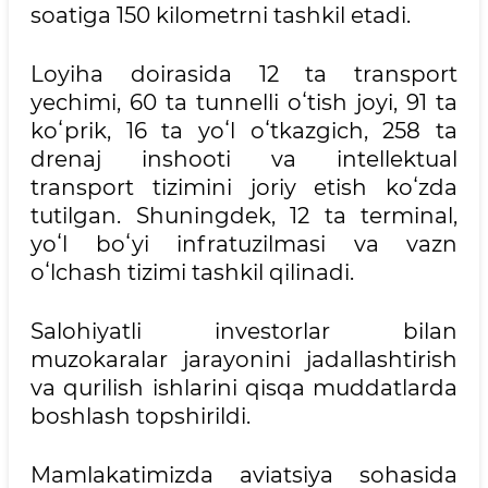
soatiga 150 kilometrni tashkil etadi.
Loyiha doirasida 12 ta transport
yechimi, 60 ta tunnelli oʻtish joyi, 91 ta
koʻprik, 16 ta yoʻl oʻtkazgich, 258 ta
drenaj inshooti va intellektual
transport tizimini joriy etish koʻzda
tutilgan. Shuningdek, 12 ta terminal,
yoʻl boʻyi infratuzilmasi va vazn
oʻlchash tizimi tashkil qilinadi.
Salohiyatli investorlar bilan
muzokaralar jarayonini jadallashtirish
va qurilish ishlarini qisqa muddatlarda
boshlash topshirildi.
Mamlakatimizda aviatsiya sohasida