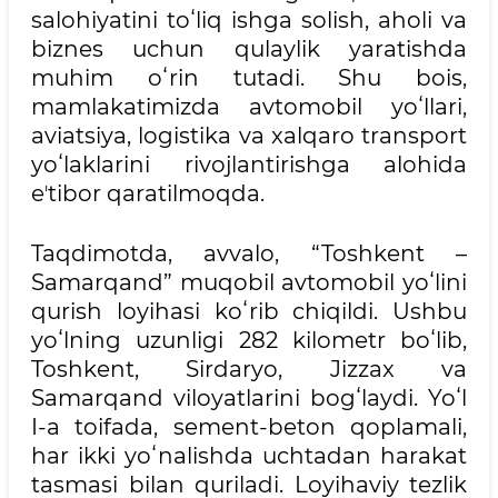
salohiyatini toʻliq ishga solish, aholi va
biznes uchun qulaylik yaratishda
muhim oʻrin tutadi. Shu bois,
mamlakatimizda avtomobil yoʻllari,
aviatsiya, logistika va xalqaro transport
yoʻlaklarini rivojlantirishga alohida
eʼtibor qaratilmoqda.
Taqdimotda, avvalo, “Toshkent –
Samarqand” muqobil avtomobil yoʻlini
qurish loyihasi koʻrib chiqildi. Ushbu
yoʻlning uzunligi 282 kilometr boʻlib,
Toshkent, Sirdaryo, Jizzax va
Samarqand viloyatlarini bogʻlaydi. Yoʻl
I-a toifada, sement-beton qoplamali,
har ikki yoʻnalishda uchtadan harakat
tasmasi bilan quriladi. Loyihaviy tezlik