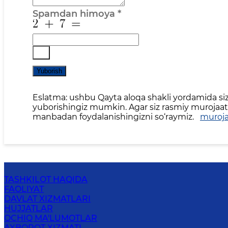
Spamdan himoya
*
Yuborish
Eslatma: ushbu Qayta aloqa shakli yordamida siz 
yuborishingiz mumkin. Agar siz rasmiy murojaat,
manbadan foydalanishingizni so‘raymiz.
muroja
TASHKILOT HAQIDA
FAOLIYAT
DAVLAT XIZMATLARI
HUJJATLAR
OCHIQ MA'LUMOTLAR
AXBOROT XIZMATI