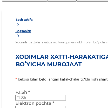
Bosh sahifa
Bog‘lanish
Xodimlar xatti-harakatiga oid korrupsiyani oldini olish boʻyicha
XODIMLAR XATTI-HARAKATIGA
BOʻYICHA MUROJAAT
*
belgisi bilan belgilangan katakchalar to‘ldirilishi shart
F.I.Sh
*
Elektron pochta
*