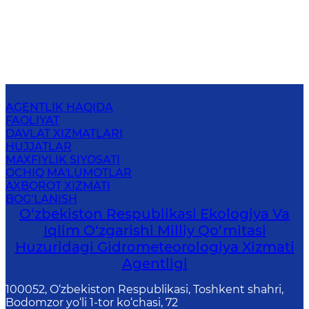
AGENTLIK HAQIDA
FAOLIYAT
DAVLAT XIZMATLARI
HUJJATLAR
MAXFIYLIK SIYOSATI
OCHIQ MA'LUMOTLAR
AXBOROT XIZMATI
BOG‘LANISH
O‘zbekiston Respublikasi Ekologiya Va
Iqlim O‘zgarishi Milliy Qo‘mitasi
Huzuridagi Gidrometeorologiya Xizmati
Agentligi
100052, O‘zbekiston Respublikasi, Toshkent shahri,
Bodomzor yo‘li 1-tor ko‘chasi, 72