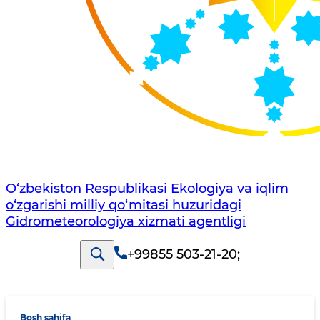
O‘zbekiston Respublikasi Ekologiya va iqlim
o‘zgarishi milliy qo‘mitasi huzuridagi
Gidrometeorologiya xizmati agentligi
+99855 503-21-20
;
Bosh sahifa