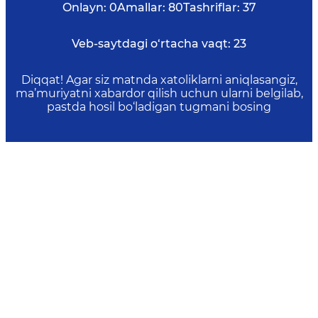
Onlayn:
0
Amallar:
80
Tashriflar:
37
Veb-saytdagi o‘rtacha vaqt:
23
Diqqat! Agar siz matnda xatoliklarni aniqlasangiz,
ma’muriyatni xabardor qilish uchun ularni belgilab,
pastda hosil bo‘ladigan tugmani bosing