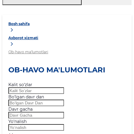
Bosh sahifa
Axborot xizmati
Ob-havo ma'lumotlari
OB-HAVO MA'LUMOTLARI
Kalit so‘zlar
Bo‘lgan davr dan
Davr gacha
Yo‘nalish