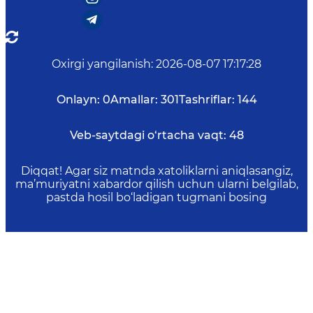
Oxirgi yangilanish
:
2026-08-07 17:17:28
Onlayn:
0
Amallar:
301
Tashriflar:
144
Veb-saytdagi o‘rtacha vaqt:
48
Diqqat! Agar siz matnda xatoliklarni aniqlasangiz,
ma’muriyatni xabardor qilish uchun ularni belgilab,
pastda hosil bo‘ladigan tugmani bosing