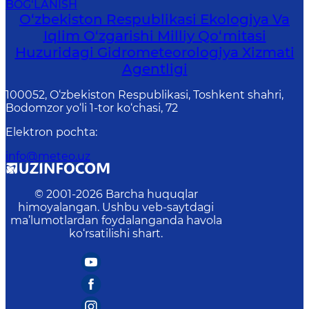
BOG‘LANISH
O‘zbekiston Respublikasi Ekologiya Va
Iqlim O‘zgarishi Milliy Qo‘mitasi
Huzuridagi Gidrometeorologiya Xizmati
Agentligi
100052, O‘zbekiston Respublikasi, Toshkent shahri,
Bodomzor yo‘li 1-tor ko‘chasi, 72
Elektron pochta
:
info@meteo.uz
© 2001-
2026
Barcha huquqlar
himoyalangan. Ushbu veb-saytdagi
ma’lumotlardan foydalanganda havola
ko‘rsatilishi shart.