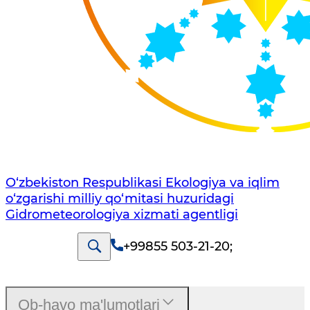
O‘zbekiston Respublikasi Ekologiya va iqlim
o‘zgarishi milliy qo‘mitasi huzuridagi
Gidrometeorologiya xizmati agentligi
+99855 503-21-20
;
Ob-havo ma'lumotlari