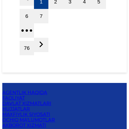
1
2
3
4
5
6
7
76
AGENTLIK HAQIDA
FAOLIYAT
DAVLAT XIZMATLARI
HUJJATLAR
MAXFIYLIK SIYOSATI
OCHIQ MA'LUMOTLAR
AXBOROT XIZMATI