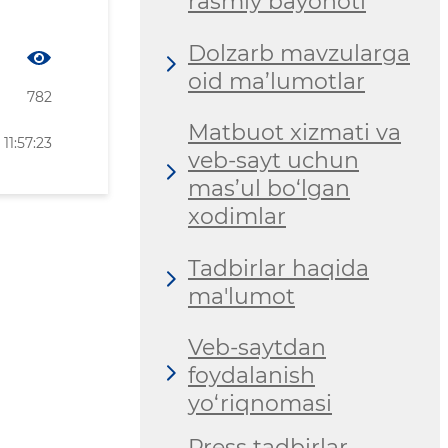
rasmiy bayonoti
Dolzarb mavzularga
oid ma’lumotlar
782
Matbuot xizmati va
11:57:23
veb-sayt uchun
mas’ul bo‘lgan
xodimlar
Tadbirlar haqida
ma'lumot
Veb-saytdan
foydalanish
yo‘riqnomasi
Press tadbirlar