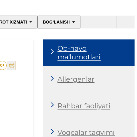
ROT XIZMATI
BOG‘LANISH
Ob-havo
ma'lumotlari
0
+
Allergenlar
Rahbar faoliyati
Voqealar taqvimi