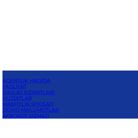
AGENTLIK HAQIDA
FAOLIYAT
DAVLAT XIZMATLARI
HUJJATLAR
MAXFIYLIK SIYOSATI
OCHIQ MA'LUMOTLAR
AXBOROT XIZMATI
BOG‘LANISH
O‘ZBEKISTON RESPUBLIKASI EKOLOGIYA
VA IQLIM O‘ZGARISHI MILLIY QO‘MITASI