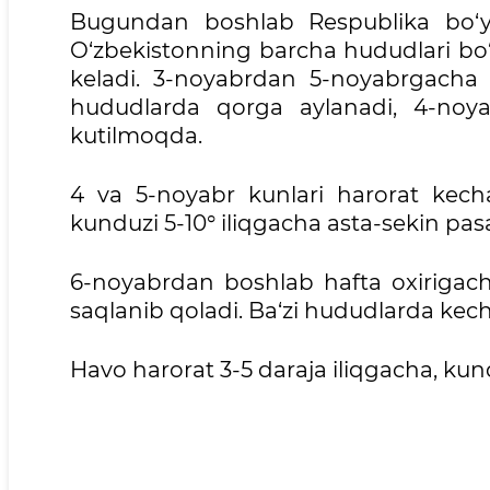
Bugundan boshlab Respublika bo‘yl
O‘zbekistonning barcha hududlari bo‘
keladi. 3-noyabrdan 5-noyabrgacha ba
hududlarda qorga aylanadi, 4-noyabr
kutilmoqda.
4 va 5-noyabr kunlari harorat kech
kunduzi 5-10° iliqgacha asta-sekin pas
6-noyabrdan boshlab hafta oxirigacha
saqlanib qoladi. Ba‘zi hududlarda kec
Havo harorat 3-5 daraja iliqgacha, kundu