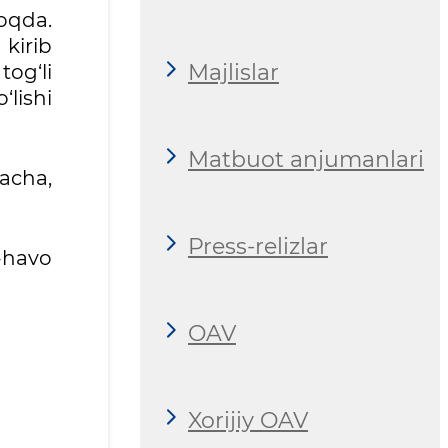
oqda.
kirib
Majlislar
og‘li
lishi
Matbuot anjumanlari
acha,
Press-relizlar
-havo
OAV
Xorijiy OAV