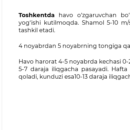
Toshkentda
havo o‘zgaruvchan bo‘l
yog‘ishi kutilmoqda. Shamol 5-10 m/s 
tashkil etadi.
4 noyabrdan 5 noyabrning tongiga qada
Havo harorat 4-5 noyabrda kechasi 0-
5-7 daraja iliqgacha pasayadi. Hafta
qoladi, kunduzi esa10-13 daraja iliqgach