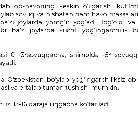
ab ob-havoning keskin o‘zgarishi kutilm
ylab sovuq va nisbatan nam havo massalari 
’zi joylarda yomg‘ir yog‘adi. Tog‘oldi va t
 ba’zi joylarda kuchli yog‘ingarchilik bo‘
asi 0 -3°sovuqgacha, shimolda -5° sovuqg
ayadi.
 O‘zbekiston bo'ylab yog'ingarchiliksiz ob
hasi va ertalab tuman tushishi mumkin.
zi 13-16 daraja iliqgacha ko‘tariladi.