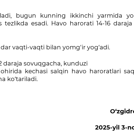
adi, bugun kunning ikkinchi yarmida yo
tezlikda esadi. Havo harorati 14-16 daraja 
r vaqti-vaqti bilan yomg‘ir yog‘adi.
2 daraja sovuqgacha, kunduzi
 ohirida kechasi salqin havo haroratlari saq
a ko‘tariladi.
O‘zgid
2025-yil
3-n