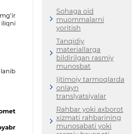
Sohaga oid
mg‘ir
muommalarni
iliqni
yoritish
Tanqidiy
materiallarga
bildirilgan rasmiy
munosbat
lanib
Ijtimoiy tarmoqlarda
onlayn
translyatsiyalar
Rahbar yoki axborot
romet
xizmati rahbarining
munosabati yoki
oyabr